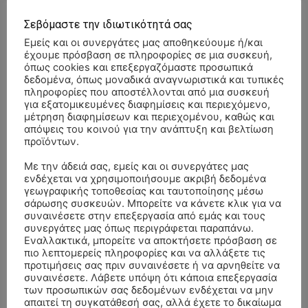
Σεβόμαστε την ιδιωτικότητά σας
- Advertisment -
Εμείς και οι συνεργάτες μας αποθηκεύουμε ή/και
έχουμε πρόσβαση σε πληροφορίες σε μια συσκευή,
όπως cookies και επεξεργαζόμαστε προσωπικά
δεδομένα, όπως μοναδικά αναγνωριστικά και τυπικές
πληροφορίες που αποστέλλονται από μια συσκευή
για εξατομικευμένες διαφημίσεις και περιεχόμενο,
μέτρηση διαφημίσεων και περιεχομένου, καθώς και
απόψεις του κοινού για την ανάπτυξη και βελτίωση
προϊόντων.
Με την άδειά σας, εμείς και οι συνεργάτες μας
ενδέχεται να χρησιμοποιήσουμε ακριβή δεδομένα
γεωγραφικής τοποθεσίας και ταυτοποίησης μέσω
σάρωσης συσκευών. Μπορείτε να κάνετε κλικ για να
συναινέσετε στην επεξεργασία από εμάς και τους
συνεργάτες μας όπως περιγράφεται παραπάνω.
Εναλλακτικά, μπορείτε να αποκτήσετε πρόσβαση σε
πιο λεπτομερείς πληροφορίες και να αλλάξετε τις
προτιμήσεις σας πριν συναινέσετε ή να αρνηθείτε να
ΣΥΛΛΥΠΗΤΗΡΙΑ ΜΗΝΥΜΑΤΑ
συναινέσετε. Λάβετε υπόψη ότι κάποια επεξεργασία
των προσωπικών σας δεδομένων ενδέχεται να μην
απαιτεί τη συγκατάθεσή σας, αλλά έχετε το δικαίωμα
ΚΗΔΕΙΑ – ΔΕΥΤΕΡΑ 3/8/2026 –
ΠΑΝΑΓΙΩΤΗΣ IΩΑΚΕΙΜΙΔΗΣ
επί