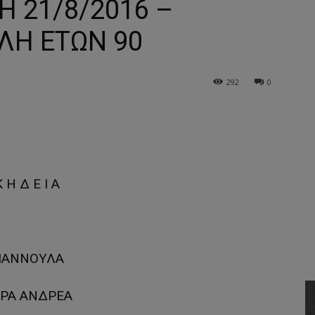
Η 21/8/2016 –
ΛΗ ΕΤΩΝ 90
292
0
 Η Δ Ε Ι Α
ΙΑΝΝΟΥΛΑ
ΡΑ ΑΝΔΡΕΑ