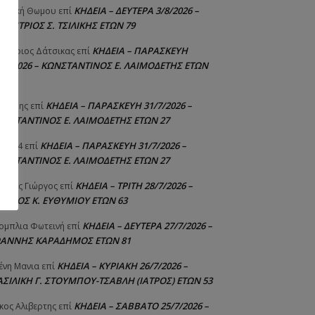
ΚΗΔΕΙΑ – ΔΕΥΤΕΡΑ 3/8/2026 –
γελική Θωμου
επί
ΗΜΗΤΡΙΟΣ Σ. ΤΣΙΛΙΚΗΣ ΕΤΩΝ 79
ΚΗΔΕΙΑ – ΠΑΡΑΣΚΕΥΗ
μήτριος Δάτσικας
επί
1/7/2026 – ΚΩΝΣΤΑΝΤΙΝΟΣ Ε. ΛΑΙΜΟΔΕΤΗΣ ΕΤΩΝ
ΚΗΔΕΙΑ – ΠΑΡΑΣΚΕΥΗ 31/7/2026 –
υτέρης
επί
ΩΝΣΤΑΝΤΙΝΟΣ Ε. ΛΑΙΜΟΔΕΤΗΣ ΕΤΩΝ 27
ΚΗΔΕΙΑ – ΠΑΡΑΣΚΕΥΗ 31/7/2026 –
niad4
επί
ΩΝΣΤΑΝΤΙΝΟΣ Ε. ΛΑΙΜΟΔΕΤΗΣ ΕΤΩΝ 27
ΚΗΔΕΙΑ – ΤΡΙΤΗ 28/7/2026 –
ούτης Γιώργος
επί
ΓΓΕΛΟΣ Κ. ΕΥΘΥΜΙΟΥ ΕΤΩΝ 63
ΚΗΔΕΙΑ – ΔΕΥΤΕΡΑ 27/7/2026 –
ομπλια Φωτεινή
επί
ΩΑΝΝΗΣ ΚΑΡΑΔΗΜΟΣ ΕΤΩΝ 81
ΚΗΔΕΙΑ – ΚΥΡΙΑΚΗ 26/7/2026 –
ένη Μανια
επί
ΑΣΙΛΙΚΗ Γ. ΣΤΟΥΜΠΟΥ-ΤΣΑΒΛΗ (ΙΑΤΡΟΣ) ΕΤΩΝ 53
ΚΗΔΕΙΑ – ΣΑΒΒΑΤΟ 25/7/2026 –
κος Αλιβερτης
επί