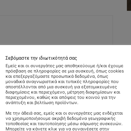
Σεβόμαστε την ιδιωτικότητά σας
Εμείς και οι συνεργάτες μας αποθηκεύουμε ή/και έχουμε
πρόσβαση σε πληροφορίες σε μια συσκευή, όπως cookies
Όνομα:*
και επεξεργαζόμαστε προσωπικά δεδομένα, όπως
μοναδικά αναγνωριστικά και τυπικές πληροφορίες που
αποστέλλονται από μια συσκευή για εξατομικευμένες
Email:*
διαφημίσεις και περιεχόμενο, μέτρηση διαφημίσεων και
περιεχομένου, καθώς και απόψεις του κοινού για την
ανάπτυξη και βελτίωση προϊόντων.
Ιστοσελί
Με την άδειά σας, εμείς και οι συνεργάτες μας ενδέχεται
να χρησιμοποιήσουμε ακριβή δεδομένα γεωγραφικής
ΠΑ
αχυδρομείο και τον ιστότοπό μου σε αυτό το πρόγραμμα
τοποθεσίας και ταυτοποίησης μέσω σάρωσης συσκευών.
3/
Μπορείτε να κάνετε κλικ για να συναινέσετε στην
λιάσω.