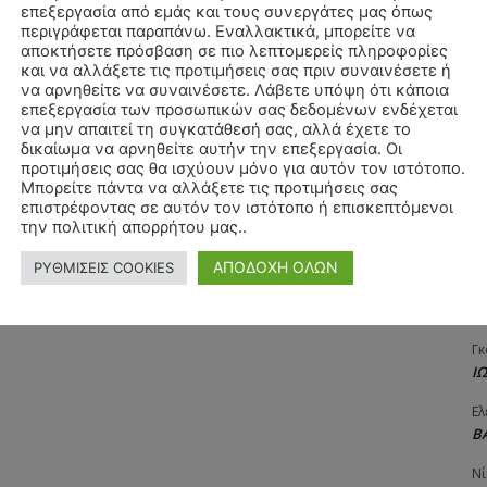
επεξεργασία από εμάς και τους συνεργάτες μας όπως
Αγ
περιγράφεται παραπάνω. Εναλλακτικά, μπορείτε να
Δ
αποκτήσετε πρόσβαση σε πιο λεπτομερείς πληροφορίες
και να αλλάξετε τις προτιμήσεις σας πριν συναινέσετε ή
Δη
να αρνηθείτε να συναινέσετε. Λάβετε υπόψη ότι κάποια
3
επεξεργασία των προσωπικών σας δεδομένων ενδέχεται
27
να μην απαιτεί τη συγκατάθεσή σας, αλλά έχετε το
δικαίωμα να αρνηθείτε αυτήν την επεξεργασία. Οι
Λε
προτιμήσεις σας θα ισχύουν μόνο για αυτόν τον ιστότοπο.
Κ
Μπορείτε πάντα να αλλάξετε τις προτιμήσεις σας
επιστρέφοντας σε αυτόν τον ιστότοπο ή επισκεπτόμενοι
Ra
την πολιτική απορρήτου μας..
Κ
ΑΠΟΔΟΧΗ ΟΛΩΝ
ΡΥΘΜΙΣΕΙΣ COOKIES
Σι
Α
Γκ
Ι
Ελ
Β
Νί