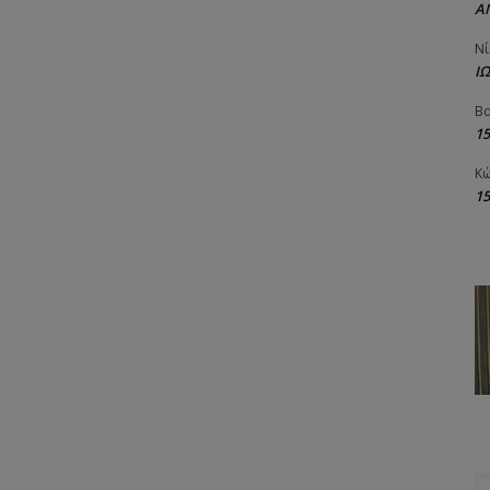
Α
Νί
Ι
Βα
1
Κώ
1