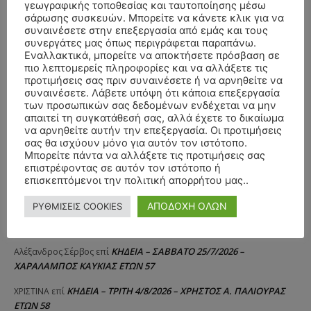
γεωγραφικής τοποθεσίας και ταυτοποίησης μέσω
σάρωσης συσκευών. Μπορείτε να κάνετε κλικ για να
συναινέσετε στην επεξεργασία από εμάς και τους
συνεργάτες μας όπως περιγράφεται παραπάνω.
Εναλλακτικά, μπορείτε να αποκτήσετε πρόσβαση σε
πιο λεπτομερείς πληροφορίες και να αλλάξετε τις
προτιμήσεις σας πριν συναινέσετε ή να αρνηθείτε να
συναινέσετε. Λάβετε υπόψη ότι κάποια επεξεργασία
των προσωπικών σας δεδομένων ενδέχεται να μην
απαιτεί τη συγκατάθεσή σας, αλλά έχετε το δικαίωμα
να αρνηθείτε αυτήν την επεξεργασία. Οι προτιμήσεις
σας θα ισχύουν μόνο για αυτόν τον ιστότοπο.
Μπορείτε πάντα να αλλάξετε τις προτιμήσεις σας
επιστρέφοντας σε αυτόν τον ιστότοπο ή
επισκεπτόμενοι την πολιτική απορρήτου μας..
ΑΠΟΔΟΧΗ ΟΛΩΝ
ΡΥΘΜΙΣΕΙΣ COOKIES
ΣΥΛΛΥΠΗΤΗΡΙΑ ΜΗΝΥΜΑΤΑ
ΚΗΔΕΙΑ – ΣΑΒΒΑΤΟ 25/7/2026 –
Αλέξανδρος Σέρβος
επί
ΧΑΡΑΛΑΜΠΟΣ ΚΑΥΚΙΑΣ ΕΤΩΝ 57
ΚΗΔΕΙΑ – ΤΡΙΤΗ 4/8/2026 – ΧΡΗΣΤΟΣ Α. ΠΑΛΙΟΥΡΑΣ
ΧΡΙΣΤΙΝΑ
επί
ΕΤΩΝ 58