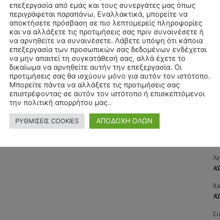
επεξεργασία από εμάς και τους συνεργάτες μας όπως
ΧΡ
περιγράφεται παραπάνω. Εναλλακτικά, μπορείτε να
Π
αποκτήσετε πρόσβαση σε πιο λεπτομερείς πληροφορίες
και να αλλάξετε τις προτιμήσεις σας πριν συναινέσετε ή
Θ
να αρνηθείτε να συναινέσετε. Λάβετε υπόψη ότι κάποια
Δ
επεξεργασία των προσωπικών σας δεδομένων ενδέχεται
να μην απαιτεί τη συγκατάθεσή σας, αλλά έχετε το
ΠΑ
δικαίωμα να αρνηθείτε αυτήν την επεξεργασία. Οι
3/
προτιμήσεις σας θα ισχύουν μόνο για αυτόν τον ιστότοπο.
Μπορείτε πάντα να αλλάξετε τις προτιμήσεις σας
Αγ
επιστρέφοντας σε αυτόν τον ιστότοπο ή επισκεπτόμενοι
Δ
την πολιτική απορρήτου μας..
Δη
ΑΠΟΔΟΧΗ ΟΛΩΝ
ΡΥΘΜΙΣΕΙΣ COOKIES
3
27
Λε
Κ
Ra
Κ
Σι