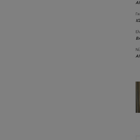
Α
Γκ
Ι
Ελ
Β
Νί
Α