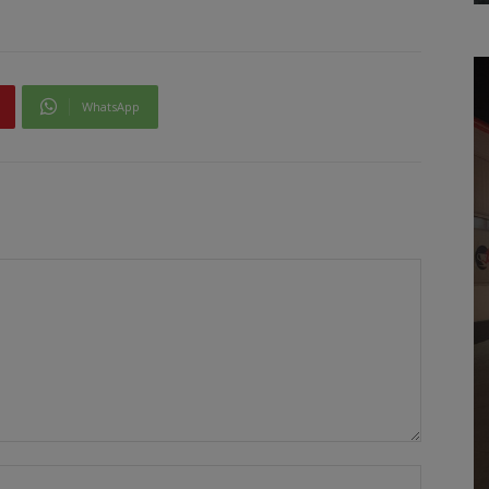
WhatsApp
Όνομα:*