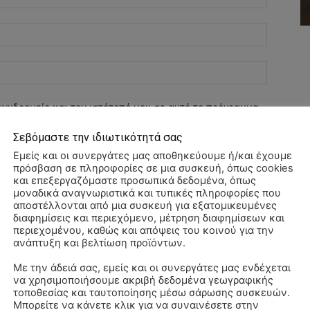
Email:*
Ιστοσελί
αχυδρομείο και τον ιστότοπό μου σε αυτό το πρόγραμμα
λιάσω.
Σεβόμαστε την ιδιωτικότητά σας
Εμείς και οι συνεργάτες μας αποθηκεύουμε ή/και έχουμε
πρόσβαση σε πληροφορίες σε μια συσκευή, όπως cookies
και επεξεργαζόμαστε προσωπικά δεδομένα, όπως
μοναδικά αναγνωριστικά και τυπικές πληροφορίες που
αποστέλλονται από μια συσκευή για εξατομικευμένες
διαφημίσεις και περιεχόμενο, μέτρηση διαφημίσεων και
περιεχομένου, καθώς και απόψεις του κοινού για την
ανάπτυξη και βελτίωση προϊόντων.
Με την άδειά σας, εμείς και οι συνεργάτες μας ενδέχεται
να χρησιμοποιήσουμε ακριβή δεδομένα γεωγραφικής
Αλ
τοποθεσίας και ταυτοποίησης μέσω σάρωσης συσκευών.
–
Μπορείτε να κάνετε κλικ για να συναινέσετε στην