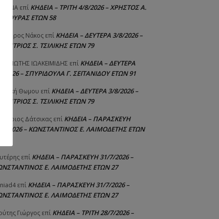
ΚΗΔΕΙΑ – ΤΡΙΤΗ 4/8/2026 – ΧΡΗΣΤΟΣ Α.
ΙΣΤΙΝΑ
επί
ΑΛΙΟΥΡΑΣ ΕΤΩΝ 58
ΚΗΔΕΙΑ – ΔΕΥΤΕΡΑ 3/8/2026 –
εόδωρος Νάκος
επί
ΗΜΗΤΡΙΟΣ Σ. ΤΣΙΛΙΚΗΣ ΕΤΩΝ 79
ΚΗΔΕΙΑ – ΔΕΥΤΕΡΑ
ΝΑΓΙΩΤΗΣ IΩΑΚΕΙΜΙΔΗΣ
επί
8/2026 – ΣΠΥΡΙΔΟΥΛΑ Γ. ΣΕΪΤΑΝΙΔΟΥ ΕΤΩΝ 91
ΚΗΔΕΙΑ – ΔΕΥΤΕΡΑ 3/8/2026 –
γελική Θωμου
επί
ΗΜΗΤΡΙΟΣ Σ. ΤΣΙΛΙΚΗΣ ΕΤΩΝ 79
ΚΗΔΕΙΑ – ΠΑΡΑΣΚΕΥΗ
μήτριος Δάτσικας
επί
1/7/2026 – ΚΩΝΣΤΑΝΤΙΝΟΣ Ε. ΛΑΙΜΟΔΕΤΗΣ ΕΤΩΝ
ΚΗΔΕΙΑ – ΠΑΡΑΣΚΕΥΗ 31/7/2026 –
υτέρης
επί
ΩΝΣΤΑΝΤΙΝΟΣ Ε. ΛΑΙΜΟΔΕΤΗΣ ΕΤΩΝ 27
ΚΗΔΕΙΑ – ΠΑΡΑΣΚΕΥΗ 31/7/2026 –
niad4
επί
ΩΝΣΤΑΝΤΙΝΟΣ Ε. ΛΑΙΜΟΔΕΤΗΣ ΕΤΩΝ 27
ΚΗΔΕΙΑ – ΤΡΙΤΗ 28/7/2026 –
ούτης Γιώργος
επί