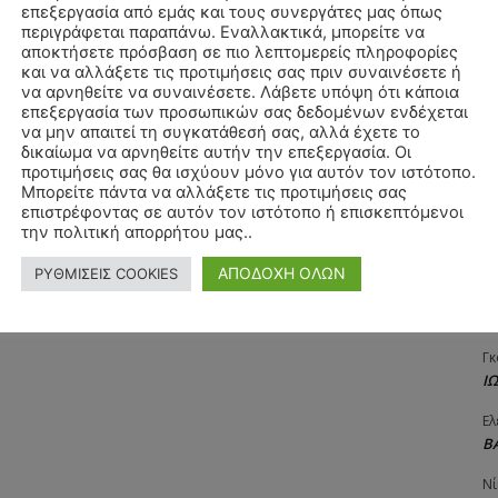
επεξεργασία από εμάς και τους συνεργάτες μας όπως
Αγ
περιγράφεται παραπάνω. Εναλλακτικά, μπορείτε να
Δ
αποκτήσετε πρόσβαση σε πιο λεπτομερείς πληροφορίες
και να αλλάξετε τις προτιμήσεις σας πριν συναινέσετε ή
Δη
να αρνηθείτε να συναινέσετε. Λάβετε υπόψη ότι κάποια
3
επεξεργασία των προσωπικών σας δεδομένων ενδέχεται
27
να μην απαιτεί τη συγκατάθεσή σας, αλλά έχετε το
δικαίωμα να αρνηθείτε αυτήν την επεξεργασία. Οι
Λε
προτιμήσεις σας θα ισχύουν μόνο για αυτόν τον ιστότοπο.
Κ
Μπορείτε πάντα να αλλάξετε τις προτιμήσεις σας
επιστρέφοντας σε αυτόν τον ιστότοπο ή επισκεπτόμενοι
Ra
την πολιτική απορρήτου μας..
Κ
ΑΠΟΔΟΧΗ ΟΛΩΝ
ΡΥΘΜΙΣΕΙΣ COOKIES
Σι
Α
Γκ
Ι
Ελ
Β
Νί