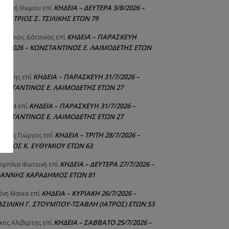
ΚΗΔΕΙΑ – ΔΕΥΤΕΡΑ 3/8/2026 –
γελική Θωμου
επί
ΗΜΗΤΡΙΟΣ Σ. ΤΣΙΛΙΚΗΣ ΕΤΩΝ 79
ΚΗΔΕΙΑ – ΠΑΡΑΣΚΕΥΗ
μήτριος Δάτσικας
επί
1/7/2026 – ΚΩΝΣΤΑΝΤΙΝΟΣ Ε. ΛΑΙΜΟΔΕΤΗΣ ΕΤΩΝ
ΚΗΔΕΙΑ – ΠΑΡΑΣΚΕΥΗ 31/7/2026 –
υτέρης
επί
ΩΝΣΤΑΝΤΙΝΟΣ Ε. ΛΑΙΜΟΔΕΤΗΣ ΕΤΩΝ 27
ΚΗΔΕΙΑ – ΠΑΡΑΣΚΕΥΗ 31/7/2026 –
niad4
επί
ΩΝΣΤΑΝΤΙΝΟΣ Ε. ΛΑΙΜΟΔΕΤΗΣ ΕΤΩΝ 27
ΚΗΔΕΙΑ – ΤΡΙΤΗ 28/7/2026 –
ούτης Γιώργος
επί
ΓΓΕΛΟΣ Κ. ΕΥΘΥΜΙΟΥ ΕΤΩΝ 63
ΚΗΔΕΙΑ – ΔΕΥΤΕΡΑ 27/7/2026 –
ομπλια Φωτεινή
επί
ΩΑΝΝΗΣ ΚΑΡΑΔΗΜΟΣ ΕΤΩΝ 81
ΚΗΔΕΙΑ – ΚΥΡΙΑΚΗ 26/7/2026 –
ένη Μανια
επί
ΑΣΙΛΙΚΗ Γ. ΣΤΟΥΜΠΟΥ-ΤΣΑΒΛΗ (ΙΑΤΡΟΣ) ΕΤΩΝ 53
ΚΗΔΕΙΑ – ΣΑΒΒΑΤΟ 25/7/2026 –
κος Αλιβερτης
επί