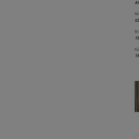
Α
Νί
Ι
Βα
1
Κώ
1