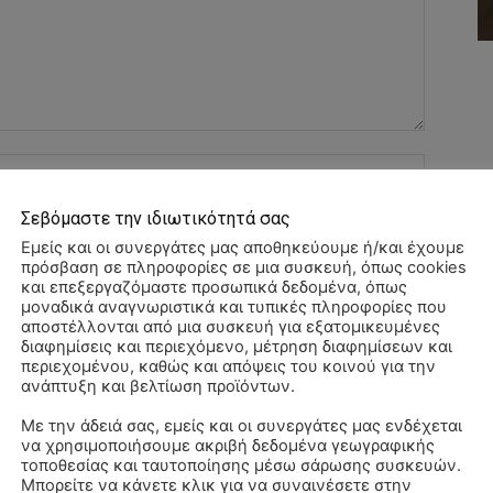
Όνομα:*
Σεβόμαστε την ιδιωτικότητά σας
Email:*
Εμείς και οι συνεργάτες μας αποθηκεύουμε ή/και έχουμε
πρόσβαση σε πληροφορίες σε μια συσκευή, όπως cookies
Ιστοσελί
και επεξεργαζόμαστε προσωπικά δεδομένα, όπως
μοναδικά αναγνωριστικά και τυπικές πληροφορίες που
αποστέλλονται από μια συσκευή για εξατομικευμένες
διαφημίσεις και περιεχόμενο, μέτρηση διαφημίσεων και
αχυδρομείο και τον ιστότοπό μου σε αυτό το πρόγραμμα
περιεχομένου, καθώς και απόψεις του κοινού για την
λιάσω.
ανάπτυξη και βελτίωση προϊόντων.
Με την άδειά σας, εμείς και οι συνεργάτες μας ενδέχεται
να χρησιμοποιήσουμε ακριβή δεδομένα γεωγραφικής
ΠΑ
τοποθεσίας και ταυτοποίησης μέσω σάρωσης συσκευών.
3/
Μπορείτε να κάνετε κλικ για να συναινέσετε στην