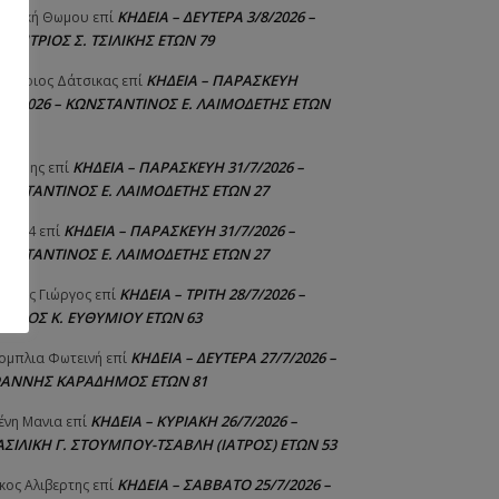
ΚΗΔΕΙΑ – ΔΕΥΤΕΡΑ 3/8/2026 –
γελική Θωμου
επί
ΗΜΗΤΡΙΟΣ Σ. ΤΣΙΛΙΚΗΣ ΕΤΩΝ 79
ΚΗΔΕΙΑ – ΠΑΡΑΣΚΕΥΗ
μήτριος Δάτσικας
επί
1/7/2026 – ΚΩΝΣΤΑΝΤΙΝΟΣ Ε. ΛΑΙΜΟΔΕΤΗΣ ΕΤΩΝ
ΚΗΔΕΙΑ – ΠΑΡΑΣΚΕΥΗ 31/7/2026 –
υτέρης
επί
ΩΝΣΤΑΝΤΙΝΟΣ Ε. ΛΑΙΜΟΔΕΤΗΣ ΕΤΩΝ 27
ΚΗΔΕΙΑ – ΠΑΡΑΣΚΕΥΗ 31/7/2026 –
niad4
επί
ΩΝΣΤΑΝΤΙΝΟΣ Ε. ΛΑΙΜΟΔΕΤΗΣ ΕΤΩΝ 27
ΚΗΔΕΙΑ – ΤΡΙΤΗ 28/7/2026 –
ούτης Γιώργος
επί
ΓΓΕΛΟΣ Κ. ΕΥΘΥΜΙΟΥ ΕΤΩΝ 63
ΚΗΔΕΙΑ – ΔΕΥΤΕΡΑ 27/7/2026 –
ομπλια Φωτεινή
επί
ΩΑΝΝΗΣ ΚΑΡΑΔΗΜΟΣ ΕΤΩΝ 81
ΚΗΔΕΙΑ – ΚΥΡΙΑΚΗ 26/7/2026 –
ένη Μανια
επί
ΑΣΙΛΙΚΗ Γ. ΣΤΟΥΜΠΟΥ-ΤΣΑΒΛΗ (ΙΑΤΡΟΣ) ΕΤΩΝ 53
ΚΗΔΕΙΑ – ΣΑΒΒΑΤΟ 25/7/2026 –
κος Αλιβερτης
επί