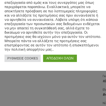
επεξεργασία από εμάς και τους συνεργάτες μας όπως
Αγ
περιγράφεται παραπάνω. Εναλλακτικά, μπορείτε να
Δ
αποκτήσετε πρόσβαση σε πιο λεπτομερείς πληροφορίες
και να αλλάξετε τις προτιμήσεις σας πριν συναινέσετε ή
Δη
να αρνηθείτε να συναινέσετε. Λάβετε υπόψη ότι κάποια
3
επεξεργασία των προσωπικών σας δεδομένων ενδέχεται
27
να μην απαιτεί τη συγκατάθεσή σας, αλλά έχετε το
δικαίωμα να αρνηθείτε αυτήν την επεξεργασία. Οι
Λε
προτιμήσεις σας θα ισχύουν μόνο για αυτόν τον ιστότοπο.
Κ
Μπορείτε πάντα να αλλάξετε τις προτιμήσεις σας
επιστρέφοντας σε αυτόν τον ιστότοπο ή επισκεπτόμενοι
Ra
την πολιτική απορρήτου μας..
Κ
ΑΠΟΔΟΧΗ ΟΛΩΝ
ΡΥΘΜΙΣΕΙΣ COOKIES
Σι
Α
Γκ
Ι
Ελ
Β
Νί