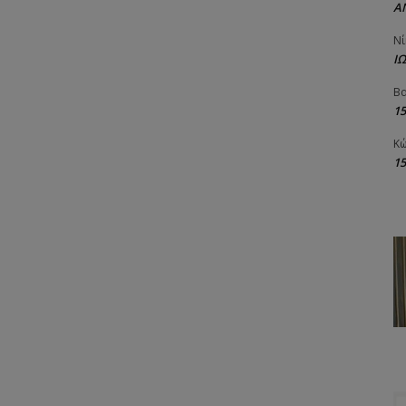
Α
Νί
Ι
Βα
1
Κώ
1