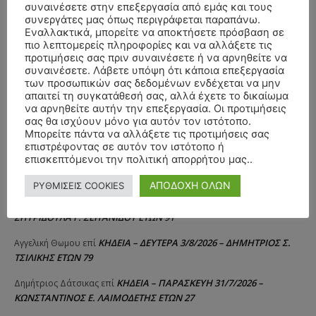
συναινέσετε στην επεξεργασία από εμάς και τους
συνεργάτες μας όπως περιγράφεται παραπάνω.
Εναλλακτικά, μπορείτε να αποκτήσετε πρόσβαση σε
πιο λεπτομερείς πληροφορίες και να αλλάξετε τις
προτιμήσεις σας πριν συναινέσετε ή να αρνηθείτε να
συναινέσετε. Λάβετε υπόψη ότι κάποια επεξεργασία
των προσωπικών σας δεδομένων ενδέχεται να μην
απαιτεί τη συγκατάθεσή σας, αλλά έχετε το δικαίωμα
να αρνηθείτε αυτήν την επεξεργασία. Οι προτιμήσεις
σας θα ισχύουν μόνο για αυτόν τον ιστότοπο.
Μπορείτε πάντα να αλλάξετε τις προτιμήσεις σας
επιστρέφοντας σε αυτόν τον ιστότοπο ή
επισκεπτόμενοι την πολιτική απορρήτου μας..
ΣΥΛΛΥΠΗΤΗΡΙΑ ΜΗΝΥΜΑΤΑ
ΑΠΟΔΟΧΗ ΟΛΩΝ
ΡΥΘΜΙΣΕΙΣ COOKIES
ΚΗΔΕΙΑ – ΔΕΥΤΕΡΑ 3/8/2026 –
ΠΑΝΑΓΙΩΤΗΣ IΩΑΚΕΙΜΙΔΗΣ
επί
ΣΠΥΡΙΔΟΥΛΑ Γ. ΣΕΪΤΑΝΙΔΟΥ ΕΤΩΝ 91
ΚΗΔΕΙΑ – ΔΕΥΤΕΡΑ 3/8/2026 – ΔΗΜΗΤΡΙΟΣ Σ.
Αγγελική Θωμου
επί
ΤΣΙΛΙΚΗΣ ΕΤΩΝ 79
ΚΗΔΕΙΑ – ΠΑΡΑΣΚΕΥΗ 31/7/2026 –
Δημήτριος Δάτσικας
επί
ΚΩΝΣΤΑΝΤΙΝΟΣ Ε. ΛΑΙΜΟΔΕΤΗΣ ΕΤΩΝ 27