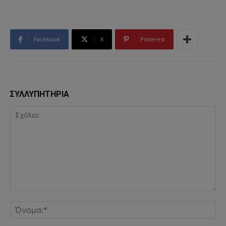
Facebook
X
Pinterest
ΣΥΛΛΥΠΗΤΗΡΙΑ
Σχόλιο:
Όν