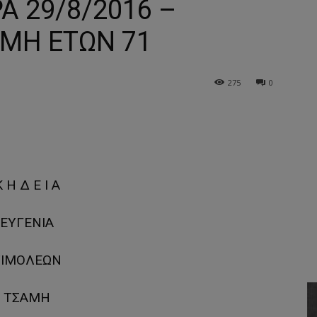
Α 29/8/2016 –
ΑΜΗ ΕΤΩΝ 71
275
0
 Η Δ Ε Ι Α
ΕΥΓΕΝΙΑ
ΤΙΜΟΛΕΩΝ
ΤΣΑΜΗ