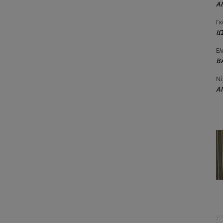
Α
Γκ
Ι
Ελ
Β
Νί
Α