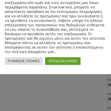
επεξεργασία από εμάς και τους συνεργάτες μας όπως
ΧΡ
περιγράφεται παραπάνω. Εναλλακτικά, μπορείτε να
Π
αποκτήσετε πρόσβαση σε πιο λεπτομερείς πληροφορίες
και να αλλάξετε τις προτιμήσεις σας πριν συναινέσετε ή
Θ
να αρνηθείτε να συναινέσετε. Λάβετε υπόψη ότι κάποια
Δ
επεξεργασία των προσωπικών σας δεδομένων ενδέχεται
να μην απαιτεί τη συγκατάθεσή σας, αλλά έχετε το
ΠΑ
δικαίωμα να αρνηθείτε αυτήν την επεξεργασία. Οι
3/
προτιμήσεις σας θα ισχύουν μόνο για αυτόν τον ιστότοπο.
Μπορείτε πάντα να αλλάξετε τις προτιμήσεις σας
Αγ
επιστρέφοντας σε αυτόν τον ιστότοπο ή επισκεπτόμενοι
Δ
την πολιτική απορρήτου μας..
Δη
ΑΠΟΔΟΧΗ ΟΛΩΝ
ΡΥΘΜΙΣΕΙΣ COOKIES
3
27
Λε
Κ
Ra
Κ
Σι