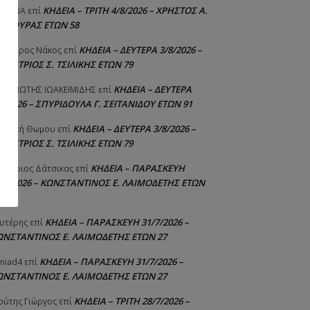
ΚΗΔΕΙΑ – ΤΡΙΤΗ 4/8/2026 – ΧΡΗΣΤΟΣ Α.
ΙΣΤΙΝΑ
επί
ΑΛΙΟΥΡΑΣ ΕΤΩΝ 58
ΚΗΔΕΙΑ – ΔΕΥΤΕΡΑ 3/8/2026 –
εόδωρος Νάκος
επί
ΗΜΗΤΡΙΟΣ Σ. ΤΣΙΛΙΚΗΣ ΕΤΩΝ 79
ΚΗΔΕΙΑ – ΔΕΥΤΕΡΑ
ΝΑΓΙΩΤΗΣ IΩΑΚΕΙΜΙΔΗΣ
επί
8/2026 – ΣΠΥΡΙΔΟΥΛΑ Γ. ΣΕΪΤΑΝΙΔΟΥ ΕΤΩΝ 91
ΚΗΔΕΙΑ – ΔΕΥΤΕΡΑ 3/8/2026 –
γελική Θωμου
επί
ΗΜΗΤΡΙΟΣ Σ. ΤΣΙΛΙΚΗΣ ΕΤΩΝ 79
ΚΗΔΕΙΑ – ΠΑΡΑΣΚΕΥΗ
μήτριος Δάτσικας
επί
1/7/2026 – ΚΩΝΣΤΑΝΤΙΝΟΣ Ε. ΛΑΙΜΟΔΕΤΗΣ ΕΤΩΝ
ΚΗΔΕΙΑ – ΠΑΡΑΣΚΕΥΗ 31/7/2026 –
υτέρης
επί
ΩΝΣΤΑΝΤΙΝΟΣ Ε. ΛΑΙΜΟΔΕΤΗΣ ΕΤΩΝ 27
ΚΗΔΕΙΑ – ΠΑΡΑΣΚΕΥΗ 31/7/2026 –
niad4
επί
ΩΝΣΤΑΝΤΙΝΟΣ Ε. ΛΑΙΜΟΔΕΤΗΣ ΕΤΩΝ 27
ΚΗΔΕΙΑ – ΤΡΙΤΗ 28/7/2026 –
ούτης Γιώργος
επί