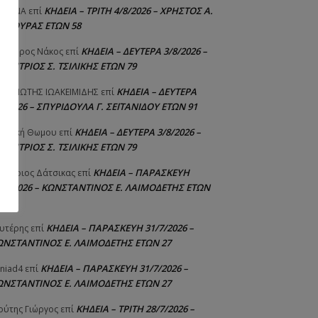
ΚΗΔΕΙΑ – ΤΡΙΤΗ 4/8/2026 – ΧΡΗΣΤΟΣ Α.
ΙΣΤΙΝΑ
επί
ΑΛΙΟΥΡΑΣ ΕΤΩΝ 58
ΚΗΔΕΙΑ – ΔΕΥΤΕΡΑ 3/8/2026 –
εόδωρος Νάκος
επί
ΗΜΗΤΡΙΟΣ Σ. ΤΣΙΛΙΚΗΣ ΕΤΩΝ 79
ΚΗΔΕΙΑ – ΔΕΥΤΕΡΑ
ΝΑΓΙΩΤΗΣ IΩΑΚΕΙΜΙΔΗΣ
επί
8/2026 – ΣΠΥΡΙΔΟΥΛΑ Γ. ΣΕΪΤΑΝΙΔΟΥ ΕΤΩΝ 91
ΚΗΔΕΙΑ – ΔΕΥΤΕΡΑ 3/8/2026 –
γελική Θωμου
επί
ΗΜΗΤΡΙΟΣ Σ. ΤΣΙΛΙΚΗΣ ΕΤΩΝ 79
ΚΗΔΕΙΑ – ΠΑΡΑΣΚΕΥΗ
μήτριος Δάτσικας
επί
1/7/2026 – ΚΩΝΣΤΑΝΤΙΝΟΣ Ε. ΛΑΙΜΟΔΕΤΗΣ ΕΤΩΝ
ΚΗΔΕΙΑ – ΠΑΡΑΣΚΕΥΗ 31/7/2026 –
υτέρης
επί
ΩΝΣΤΑΝΤΙΝΟΣ Ε. ΛΑΙΜΟΔΕΤΗΣ ΕΤΩΝ 27
ΚΗΔΕΙΑ – ΠΑΡΑΣΚΕΥΗ 31/7/2026 –
niad4
επί
ΩΝΣΤΑΝΤΙΝΟΣ Ε. ΛΑΙΜΟΔΕΤΗΣ ΕΤΩΝ 27
ΚΗΔΕΙΑ – ΤΡΙΤΗ 28/7/2026 –
ούτης Γιώργος
επί