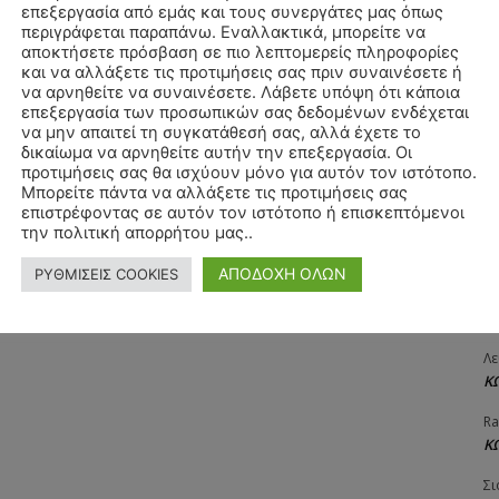
επεξεργασία από εμάς και τους συνεργάτες μας όπως
ΧΡ
περιγράφεται παραπάνω. Εναλλακτικά, μπορείτε να
Π
αποκτήσετε πρόσβαση σε πιο λεπτομερείς πληροφορίες
και να αλλάξετε τις προτιμήσεις σας πριν συναινέσετε ή
Θ
να αρνηθείτε να συναινέσετε. Λάβετε υπόψη ότι κάποια
Δ
επεξεργασία των προσωπικών σας δεδομένων ενδέχεται
να μην απαιτεί τη συγκατάθεσή σας, αλλά έχετε το
ΠΑ
δικαίωμα να αρνηθείτε αυτήν την επεξεργασία. Οι
3/
προτιμήσεις σας θα ισχύουν μόνο για αυτόν τον ιστότοπο.
Μπορείτε πάντα να αλλάξετε τις προτιμήσεις σας
Αγ
επιστρέφοντας σε αυτόν τον ιστότοπο ή επισκεπτόμενοι
Δ
την πολιτική απορρήτου μας..
Δη
ΑΠΟΔΟΧΗ ΟΛΩΝ
ΡΥΘΜΙΣΕΙΣ COOKIES
3
27
Λε
Κ
Ra
Κ
Σι