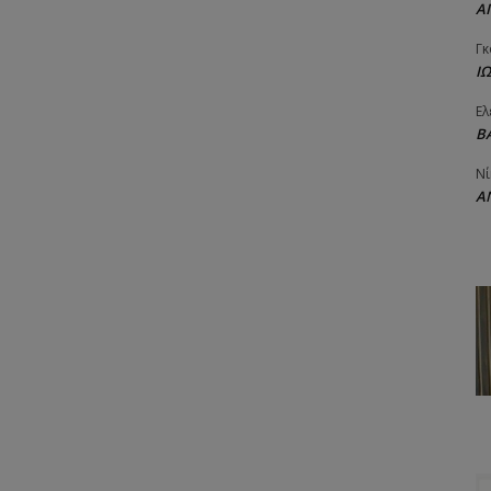
Α
Γκ
Ι
Ελ
Β
Νί
Α