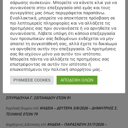
σάρωσης συσκευών. Μπορείτε να κάνετε κλικ για να
συναινέσετε στην επεξεργασία από εμάς και τους
συνεργάτες μας όπως περιγράφεται παραπάνω.
Εναλλακτικά, μπορείτε να αποκτήσετε πρόσβαση σε
πιο λεπτομερείς πληροφορίες και να αλλάξετε τις
προτιμήσεις σας πριν συναινέσετε ή να αρνηθείτε να
συναινέσετε. Λάβετε υπόψη ότι κάποια επεξεργασία
των προσωπικών σας δεδομένων ενδέχεται να μην
απαιτεί τη συγκατάθεσή σας, αλλά έχετε το δικαίωμα
να αρνηθείτε αυτήν την επεξεργασία. Οι προτιμήσεις
σας θα ισχύουν μόνο για αυτόν τον ιστότοπο.
Μπορείτε πάντα να αλλάξετε τις προτιμήσεις σας
επιστρέφοντας σε αυτόν τον ιστότοπο ή
επισκεπτόμενοι την πολιτική απορρήτου μας..
ΣΥΛΛΥΠΗΤΗΡΙΑ ΜΗΝΥΜΑΤΑ
ΑΠΟΔΟΧΗ ΟΛΩΝ
ΡΥΘΜΙΣΕΙΣ COOKIES
ΚΗΔΕΙΑ – ΔΕΥΤΕΡΑ 3/8/2026 –
ΠΑΝΑΓΙΩΤΗΣ IΩΑΚΕΙΜΙΔΗΣ
επί
ΣΠΥΡΙΔΟΥΛΑ Γ. ΣΕΪΤΑΝΙΔΟΥ ΕΤΩΝ 91
ΚΗΔΕΙΑ – ΔΕΥΤΕΡΑ 3/8/2026 – ΔΗΜΗΤΡΙΟΣ Σ.
Αγγελική Θωμου
επί
ΤΣΙΛΙΚΗΣ ΕΤΩΝ 79
ΚΗΔΕΙΑ – ΠΑΡΑΣΚΕΥΗ 31/7/2026 –
Δημήτριος Δάτσικας
επί