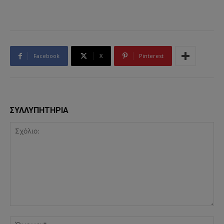
Facebook
X
Pinterest
ΣΥΛΛΥΠΗΤΗΡΙΑ
Σχόλιο:
Όν