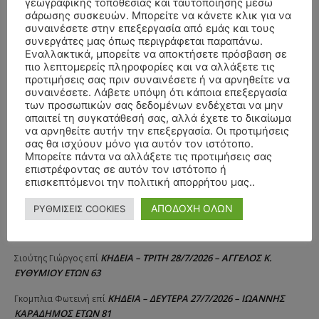
γεωγραφικής τοποθεσίας και ταυτοποίησης μέσω
ΚΗΔΕΙΑ – ΔΕΥΤΕΡΑ 3/8/2026 – ΔΗΜΗΤΡΙΟΣ Σ.
Θεόδωρος Νάκος
επί
σάρωσης συσκευών. Μπορείτε να κάνετε κλικ για να
συναινέσετε στην επεξεργασία από εμάς και τους
ΤΣΙΛΙΚΗΣ ΕΤΩΝ 79
συνεργάτες μας όπως περιγράφεται παραπάνω.
Εναλλακτικά, μπορείτε να αποκτήσετε πρόσβαση σε
ΚΗΔΕΙΑ – ΔΕΥΤΕΡΑ 3/8/2026 –
ΠΑΝΑΓΙΩΤΗΣ IΩΑΚΕΙΜΙΔΗΣ
επί
πιο λεπτομερείς πληροφορίες και να αλλάξετε τις
ΣΠΥΡΙΔΟΥΛΑ Γ. ΣΕΪΤΑΝΙΔΟΥ ΕΤΩΝ 91
προτιμήσεις σας πριν συναινέσετε ή να αρνηθείτε να
συναινέσετε. Λάβετε υπόψη ότι κάποια επεξεργασία
ΚΗΔΕΙΑ – ΔΕΥΤΕΡΑ 3/8/2026 – ΔΗΜΗΤΡΙΟΣ Σ.
Αγγελική Θωμου
επί
των προσωπικών σας δεδομένων ενδέχεται να μην
ΤΣΙΛΙΚΗΣ ΕΤΩΝ 79
απαιτεί τη συγκατάθεσή σας, αλλά έχετε το δικαίωμα
να αρνηθείτε αυτήν την επεξεργασία. Οι προτιμήσεις
ΚΗΔΕΙΑ – ΠΑΡΑΣΚΕΥΗ 31/7/2026 –
Δημήτριος Δάτσικας
επί
σας θα ισχύουν μόνο για αυτόν τον ιστότοπο.
ΚΩΝΣΤΑΝΤΙΝΟΣ Ε. ΛΑΙΜΟΔΕΤΗΣ ΕΤΩΝ 27
Μπορείτε πάντα να αλλάξετε τις προτιμήσεις σας
επιστρέφοντας σε αυτόν τον ιστότοπο ή
ΚΗΔΕΙΑ – ΠΑΡΑΣΚΕΥΗ 31/7/2026 – ΚΩΝΣΤΑΝΤΙΝΟΣ Ε.
Λευτέρης
επί
επισκεπτόμενοι την πολιτική απορρήτου μας..
ΛΑΙΜΟΔΕΤΗΣ ΕΤΩΝ 27
ΑΠΟΔΟΧΗ ΟΛΩΝ
ΡΥΘΜΙΣΕΙΣ COOKIES
ΚΗΔΕΙΑ – ΠΑΡΑΣΚΕΥΗ 31/7/2026 – ΚΩΝΣΤΑΝΤΙΝΟΣ Ε.
Raniad4
επί
ΛΑΙΜΟΔΕΤΗΣ ΕΤΩΝ 27
ΚΗΔΕΙΑ – ΤΡΙΤΗ 28/7/2026 – ΑΓΓΕΛΟΣ Κ.
Σιούτης Γιώργος
επί
ΕΥΘΥΜΙΟΥ ΕΤΩΝ 63
ΚΗΔΕΙΑ – ΔΕΥΤΕΡΑ 27/7/2026 – ΙΩΑΝΝΗΣ
Γκομπλια Φωτεινή
επί
ΚΑΡΑΔΗΜΟΣ ΕΤΩΝ 81