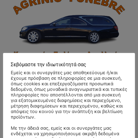
Σεβόμαστε την ιδιωτικότητά σας
Εμείς και οι συνεργάτες μας αποθηκεύουμε ή/και
έχουμε πρόσβαση σε πληροφορίες σε μια συσκευή,
όπως cookies και επεξεργαζόμαστε προσωπικά
δεδομένα, όπως μοναδικά αναγνωριστικά και τυπικές
ΣΥΛΛΥΠΗΤΗΡΙΑ ΜΗΝΥΜΑΤΑ
πληροφορίες που αποστέλλονται από μια συσκευή
για εξατομικευμένες διαφημίσεις και περιεχόμενο,
μέτρηση διαφημίσεων και περιεχομένου, καθώς και
ΚΗΔΕΙΑ – ΣΑΒΒΑΤΟ 25/7/2026 –
Αλέξανδρος Σέρβος
επί
απόψεις του κοινού για την ανάπτυξη και βελτίωση
ΧΑΡΑΛΑΜΠΟΣ ΚΑΥΚΙΑΣ ΕΤΩΝ 57
προϊόντων.
ΚΗΔΕΙΑ – ΤΡΙΤΗ 4/8/2026 – ΧΡΗΣΤΟΣ Α. ΠΑΛΙΟΥΡΑΣ
ΧΡΙΣΤΙΝΑ
επί
Με την άδειά σας, εμείς και οι συνεργάτες μας
ΕΤΩΝ 58
ενδέχεται να χρησιμοποιήσουμε ακριβή δεδομένα