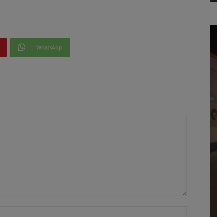
WhatsApp
Όνομα:*