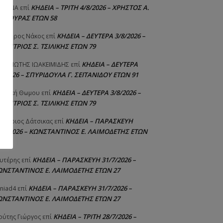
ΚΗΔΕΙΑ – ΤΡΙΤΗ 4/8/2026 – ΧΡΗΣΤΟΣ Α.
ΙΣΤΙΝΑ
επί
ΑΛΙΟΥΡΑΣ ΕΤΩΝ 58
ΚΗΔΕΙΑ – ΔΕΥΤΕΡΑ 3/8/2026 –
εόδωρος Νάκος
επί
ΗΜΗΤΡΙΟΣ Σ. ΤΣΙΛΙΚΗΣ ΕΤΩΝ 79
ΚΗΔΕΙΑ – ΔΕΥΤΕΡΑ
ΝΑΓΙΩΤΗΣ IΩΑΚΕΙΜΙΔΗΣ
επί
8/2026 – ΣΠΥΡΙΔΟΥΛΑ Γ. ΣΕΪΤΑΝΙΔΟΥ ΕΤΩΝ 91
ΚΗΔΕΙΑ – ΔΕΥΤΕΡΑ 3/8/2026 –
γελική Θωμου
επί
ΗΜΗΤΡΙΟΣ Σ. ΤΣΙΛΙΚΗΣ ΕΤΩΝ 79
ΚΗΔΕΙΑ – ΠΑΡΑΣΚΕΥΗ
μήτριος Δάτσικας
επί
1/7/2026 – ΚΩΝΣΤΑΝΤΙΝΟΣ Ε. ΛΑΙΜΟΔΕΤΗΣ ΕΤΩΝ
ΚΗΔΕΙΑ – ΠΑΡΑΣΚΕΥΗ 31/7/2026 –
υτέρης
επί
ΩΝΣΤΑΝΤΙΝΟΣ Ε. ΛΑΙΜΟΔΕΤΗΣ ΕΤΩΝ 27
ΚΗΔΕΙΑ – ΠΑΡΑΣΚΕΥΗ 31/7/2026 –
niad4
επί
ΩΝΣΤΑΝΤΙΝΟΣ Ε. ΛΑΙΜΟΔΕΤΗΣ ΕΤΩΝ 27
ΚΗΔΕΙΑ – ΤΡΙΤΗ 28/7/2026 –
ούτης Γιώργος
επί