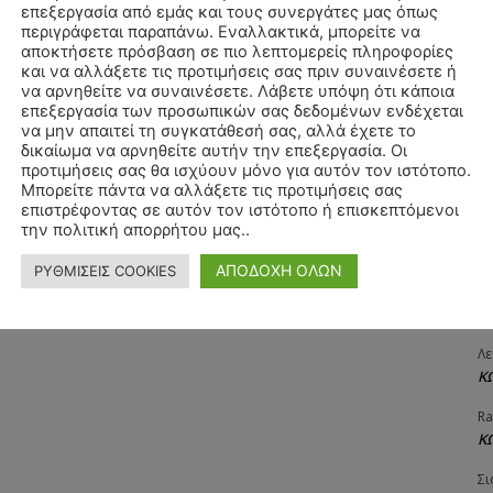
επεξεργασία από εμάς και τους συνεργάτες μας όπως
ΧΡ
περιγράφεται παραπάνω. Εναλλακτικά, μπορείτε να
Π
αποκτήσετε πρόσβαση σε πιο λεπτομερείς πληροφορίες
και να αλλάξετε τις προτιμήσεις σας πριν συναινέσετε ή
Θ
να αρνηθείτε να συναινέσετε. Λάβετε υπόψη ότι κάποια
Δ
επεξεργασία των προσωπικών σας δεδομένων ενδέχεται
να μην απαιτεί τη συγκατάθεσή σας, αλλά έχετε το
ΠΑ
δικαίωμα να αρνηθείτε αυτήν την επεξεργασία. Οι
3/
προτιμήσεις σας θα ισχύουν μόνο για αυτόν τον ιστότοπο.
Μπορείτε πάντα να αλλάξετε τις προτιμήσεις σας
Αγ
επιστρέφοντας σε αυτόν τον ιστότοπο ή επισκεπτόμενοι
Δ
την πολιτική απορρήτου μας..
Δη
ΑΠΟΔΟΧΗ ΟΛΩΝ
ΡΥΘΜΙΣΕΙΣ COOKIES
3
27
Λε
Κ
Ra
Κ
Σι