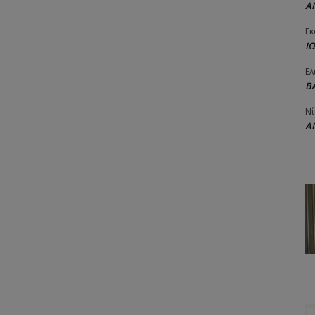
Α
Γκ
Ι
Ελ
Β
Νί
Α