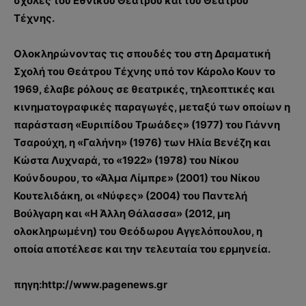
σχολές του Εθνικού Θεάτρου και του Θεάτρου
Τέχνης.
Ολοκληρώνοντας τις σπουδές του στη Δραματική
Σχολή του Θεάτρου Τέχνης υπό τον Κάρολο Κουν το
1969, έλαβε ρόλους σε θεατρικές, τηλεοπτικές και
κινηματογραφικές παραγωγές, μεταξύ των οποίων η
παράσταση «Ευριπίδου Τρωάδες» (1977) του Γιάννη
Τσαρούχη, η «Γαλήνη» (1976) των Ηλία Βενέζη και
Κώστα Λυχναρά, το «1922» (1978) του Νίκου
Κούνδουρου, το «Άλμα Λίμπρε» (2001) του Νίκου
Κουτελιδάκη, οι «Νύφες» (2004) του Παντελή
Βούλγαρη και «Η Άλλη Θάλασσα» (2012, μη
ολοκληρωμένη) του Θεόδωρου Αγγελόπουλου, η
οποία αποτέλεσε και την τελευταία του ερμηνεία.
πηγη:http://www.pagenews.gr