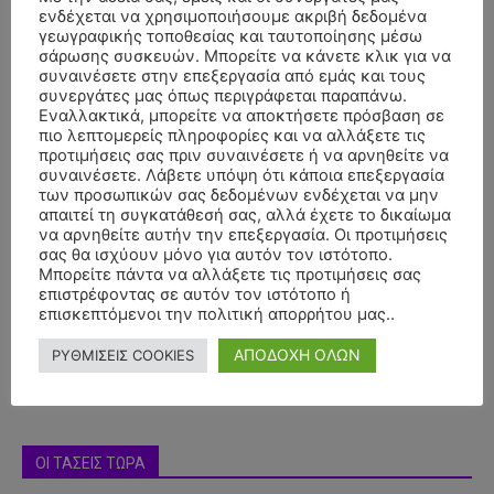
ενδέχεται να χρησιμοποιήσουμε ακριβή δεδομένα
γεωγραφικής τοποθεσίας και ταυτοποίησης μέσω
σάρωσης συσκευών. Μπορείτε να κάνετε κλικ για να
συναινέσετε στην επεξεργασία από εμάς και τους
συνεργάτες μας όπως περιγράφεται παραπάνω.
Εναλλακτικά, μπορείτε να αποκτήσετε πρόσβαση σε
πιο λεπτομερείς πληροφορίες και να αλλάξετε τις
προτιμήσεις σας πριν συναινέσετε ή να αρνηθείτε να
συναινέσετε. Λάβετε υπόψη ότι κάποια επεξεργασία
των προσωπικών σας δεδομένων ενδέχεται να μην
απαιτεί τη συγκατάθεσή σας, αλλά έχετε το δικαίωμα
να αρνηθείτε αυτήν την επεξεργασία. Οι προτιμήσεις
- Advertisment -
σας θα ισχύουν μόνο για αυτόν τον ιστότοπο.
Μπορείτε πάντα να αλλάξετε τις προτιμήσεις σας
επιστρέφοντας σε αυτόν τον ιστότοπο ή
επισκεπτόμενοι την πολιτική απορρήτου μας..
ΑΠΟΔΟΧΗ ΟΛΩΝ
ΡΥΘΜΙΣΕΙΣ COOKIES
ΟΙ ΤΑΣΕΙΣ ΤΩΡΑ