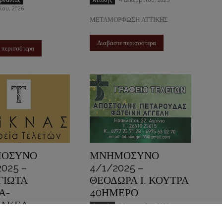
ρνανίας
Αττικής
ίου, 2026
ΜΕΤΑΜΟΡΦΩΣΗ ΑΤΤΙΚΗΣ
Διαβάστε περισσότερα
 περισσότερα
ΟΣΥΝΟ
ΜΝΗΜΟΣΥΝΟ
2025 –
4/1/2025 –
ΓΙΩΤΑ
ΘΕΟΔΩΡΑ Ι. ΚΟΥΤΡΑ
Α-
40ΗΜΕΡΟ
ΝΑΚΕΑ
3 Ιανουαρίου, 2025
Αττικής
ΕΡΟ