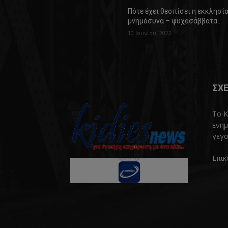
Πότε έχει θεσπίσει η εκκλησί
μνημόσυνα – ψυχοσάββατα…
10 Ιουνίου, 2022
ΣΧΕ
Το K
ενημ
γεγο
Επικ