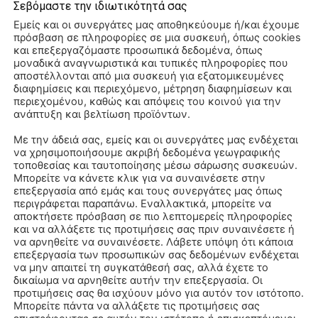
Σεβόμαστε την ιδιωτικότητά σας
ΑΘΗΝΑ
20 Μαρτίου, 2025
Εμείς και οι συνεργάτες μας αποθηκεύουμε ή/και έχουμε
πρόσβαση σε πληροφορίες σε μια συσκευή, όπως cookies
Διαβάστε περισσότερα
ΦΩΣΗ ΑΤΤΙΚΗΣ
και επεξεργαζόμαστε προσωπικά δεδομένα, όπως
μοναδικά αναγνωριστικά και τυπικές πληροφορίες που
 περισσότερα
αποστέλλονται από μια συσκευή για εξατομικευμένες
διαφημίσεις και περιεχόμενο, μέτρηση διαφημίσεων και
περιεχομένου, καθώς και απόψεις του κοινού για την
ανάπτυξη και βελτίωση προϊόντων.
Με την άδειά σας, εμείς και οι συνεργάτες μας ενδέχεται
να χρησιμοποιήσουμε ακριβή δεδομένα γεωγραφικής
τοποθεσίας και ταυτοποίησης μέσω σάρωσης συσκευών.
Μπορείτε να κάνετε κλικ για να συναινέσετε στην
επεξεργασία από εμάς και τους συνεργάτες μας όπως
περιγράφεται παραπάνω. Εναλλακτικά, μπορείτε να
αποκτήσετε πρόσβαση σε πιο λεπτομερείς πληροφορίες
ΟΣΥΝΟ
ΜΝΗΜΟΣΥΝΟ
και να αλλάξετε τις προτιμήσεις σας πριν συναινέσετε ή
2024 –
28/9/2024 –
να αρνηθείτε να συναινέσετε. Λάβετε υπόψη ότι κάποια
επεξεργασία των προσωπικών σας δεδομένων ενδέχεται
ΑΣΙΟΣ Γ.
ΓΕΡΑΣΙΜΟΣ Χ.
να μην απαιτεί τη συγκατάθεσή σας, αλλά έχετε το
ΝΑΣ 40ΗΜΕΡΟ
ΔΕΔΕΣ 40ΗΜΕΡΟ
δικαίωμα να αρνηθείτε αυτήν την επεξεργασία. Οι
προτιμήσεις σας θα ισχύουν μόνο για αυτόν τον ιστότοπο.
9 Σεπτεμβρίου, 2024
26 Σεπτεμβρίου, 2024
Αττικής
Μπορείτε πάντα να αλλάξετε τις προτιμήσεις σας