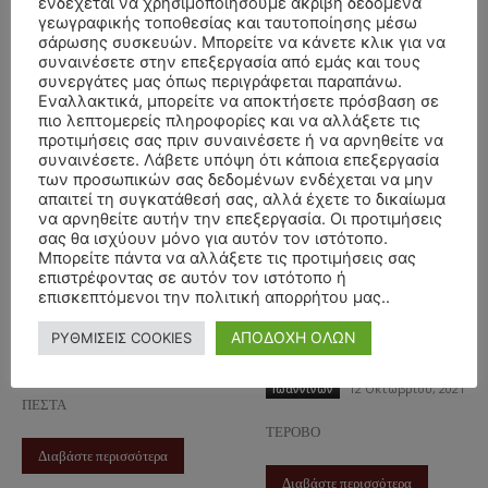
ενδέχεται να χρησιμοποιήσουμε ακριβή δεδομένα
Διαβάστε περισσότερα
γεωγραφικής τοποθεσίας και ταυτοποίησης μέσω
Διαβάστε περισσότερα
σάρωσης συσκευών. Μπορείτε να κάνετε κλικ για να
συναινέσετε στην επεξεργασία από εμάς και τους
συνεργάτες μας όπως περιγράφεται παραπάνω.
Εναλλακτικά, μπορείτε να αποκτήσετε πρόσβαση σε
πιο λεπτομερείς πληροφορίες και να αλλάξετε τις
προτιμήσεις σας πριν συναινέσετε ή να αρνηθείτε να
συναινέσετε. Λάβετε υπόψη ότι κάποια επεξεργασία
των προσωπικών σας δεδομένων ενδέχεται να μην
απαιτεί τη συγκατάθεσή σας, αλλά έχετε το δικαίωμα
να αρνηθείτε αυτήν την επεξεργασία. Οι προτιμήσεις
σας θα ισχύουν μόνο για αυτόν τον ιστότοπο.
ΜΝΗΜΟΣΥΝΟ
ΜΝΗΜΟΣΥΝΟ
Μπορείτε πάντα να αλλάξετε τις προτιμήσεις σας
16/7/2022 –
17/10/2021 –
επιστρέφοντας σε αυτόν τον ιστότοπο ή
επισκεπτόμενοι την πολιτική απορρήτου μας..
ΕΛΕΝΗ ΠΑΝΑΓΟΥ
ΧΡΗΣΤΟΣ
ΕΞΑΜΗΝΟ
ΚΙΤΣΑΡΑΣ
ΑΠΟΔΟΧΗ ΟΛΩΝ
ΡΥΘΜΙΣΕΙΣ COOKIES
40ΗΜΕΡΟ
12 Ιουλίου, 2022
Ιωαννίνων
12 Οκτωβρίου, 2021
Ιωαννίνων
ΠΕΣΤΑ
ΤΕΡΟΒΟ
Διαβάστε περισσότερα
Διαβάστε περισσότερα