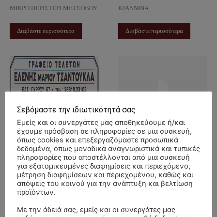
ΜΙΚΡΟ ΠΕΡΙΣΤΕΡΙ ΜΕΤΣΟΒΟΥ
ΙΩΑΝΝΙΝΑ
Διαβάστε περισσότερα
Διαβάστε περισσότερα
Σεβόμαστε την ιδιωτικότητά σας
Εμείς και οι συνεργάτες μας αποθηκεύουμε ή/και
ΜΝΗΜΟΣΥΝΟ
ΜΝΗΜΟΣΥΝΟ
έχουμε πρόσβαση σε πληροφορίες σε μια συσκευή,
4/9/2022 –
14/8/2022 –
όπως cookies και επεξεργαζόμαστε προσωπικά
δεδομένα, όπως μοναδικά αναγνωριστικά και τυπικές
ΧΡΗΣΤΟΣ
ΒΑΣΙΛΙΚΗΣ &
πληροφορίες που αποστέλλονται από μια συσκευή
ΚΙΤΣΑΡΑΣ ΕΤΗΣΙΟ
ΣΤΥΛΙΑΝΟΥ
για εξατομικευμένες διαφημίσεις και περιεχόμενο,
ΜΟΛΩΝΗ
μέτρηση διαφημίσεων και περιεχομένου, καθώς και
31 Αυγούστου, 2022
Ιωαννίνων
απόψεις του κοινού για την ανάπτυξη και βελτίωση
9 Αυγούστου, 2022
Ιωαννίνων
προϊόντων.
ΤΕΡΟΒΟ
ΠΡΑΜΑΝΤΑ
Με την άδειά σας, εμείς και οι συνεργάτες μας