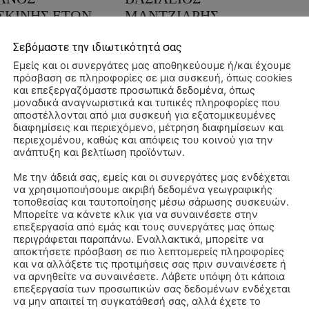
ΣΚΙΝΗΣ ΕΤΩΝ
ΜΑΝΤΖΙΑΡΗΣ
12 Ιανουαρίου, 2024
Θεσσαλονίκης
Σεβόμαστε την ιδιωτικότητά σας
18 Μαρτίου, 2024
κης
ΑΓΙΟΙ ΠΑΝΤΕΣ
Εμείς και οι συνεργάτες μας αποθηκεύουμε ή/και έχουμε
πρόσβαση σε πληροφορίες σε μια συσκευή, όπως cookies
 ΘΕΣΣΑΛΟΝΙΚΗΣ
και επεξεργαζόμαστε προσωπικά δεδομένα, όπως
Διαβάστε περισσότερα
μοναδικά αναγνωριστικά και τυπικές πληροφορίες που
 περισσότερα
αποστέλλονται από μια συσκευή για εξατομικευμένες
διαφημίσεις και περιεχόμενο, μέτρηση διαφημίσεων και
περιεχομένου, καθώς και απόψεις του κοινού για την
ανάπτυξη και βελτίωση προϊόντων.
Με την άδειά σας, εμείς και οι συνεργάτες μας ενδέχεται
να χρησιμοποιήσουμε ακριβή δεδομένα γεωγραφικής
τοποθεσίας και ταυτοποίησης μέσω σάρωσης συσκευών.
Μπορείτε να κάνετε κλικ για να συναινέσετε στην
επεξεργασία από εμάς και τους συνεργάτες μας όπως
περιγράφεται παραπάνω. Εναλλακτικά, μπορείτε να
αποκτήσετε πρόσβαση σε πιο λεπτομερείς πληροφορίες
Α – ΤΡΙΤΗ
ΚΗΔΕΙΑ – ΤΡΙΤΗ
και να αλλάξετε τις προτιμήσεις σας πριν συναινέσετε ή
/2023 – ΑΝΝΑ
5/12/2023 – ΑΝΝΑ
να αρνηθείτε να συναινέσετε. Λάβετε υπόψη ότι κάποια
επεξεργασία των προσωπικών σας δεδομένων ενδέχεται
ΡΙΑΚΙΔΟΥ
ΣΠΥΡΤΟΥ
να μην απαιτεί τη συγκατάθεσή σας, αλλά έχετε το