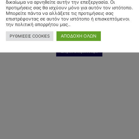
89
(Αντιπρύτανη
δικαίωμα να αρνηθείτε αυτήν την επεξεργασία. Οι
Πανεπιστημίου Δυτικής
προτιμήσεις σας θα ισχύουν μόνο για αυτόν τον ιστότοπο.
18 Δεκεμβρίου, 2023
κης
Μπορείτε πάντα να αλλάξετε τις προτιμήσεις σας
Μακεδονίας)
επιστρέφοντας σε αυτόν τον ιστότοπο ή επισκεπτόμενοι
ΝΙΚΗ
την πολιτική απορρήτου μας..
4 Δεκεμβρίου, 2023
Θεσσαλονίκης
ΑΠΟΔΟΧΗ ΟΛΩΝ
ΡΥΘΜΙΣΕΙΣ COOKIES
 περισσότερα
ΛΑΓΚΑΔΑΣ ΘΕΣΣΑΛΟΝΙΚΗΣ
Διαβάστε περισσότερα