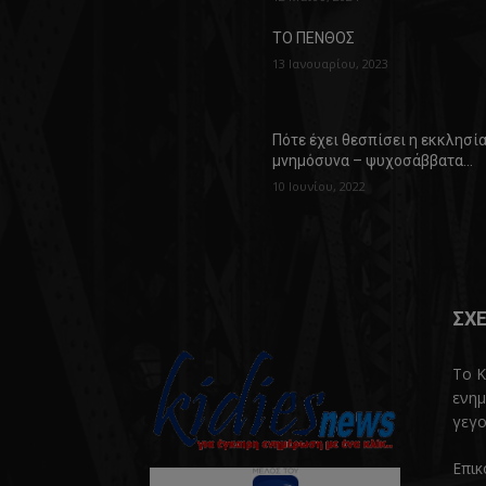
ΤΟ ΠΕΝΘΟΣ
13 Ιανουαρίου, 2023
Πότε έχει θεσπίσει η εκκλησί
μνημόσυνα – ψυχοσάββατα…
10 Ιουνίου, 2022
ΣΧΕ
Το K
ενημ
γεγο
Επικ