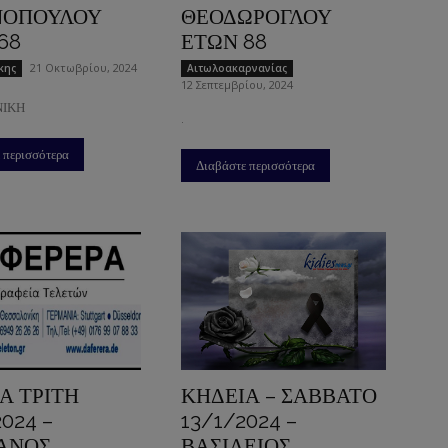
ΝΟΠΟΥΛΟΥ
ΘΕΟΔΩΡΟΓΛΟΥ
68
ΕΤΩΝ 88
21 Οκτωβρίου, 2024
κης
Aιτωλοακαρνανίας
12 Σεπτεμβρίου, 2024
ΝΙΚΗ
.
 περισσότερα
Διαβάστε περισσότερα
Α ΤΡΙΤΗ
ΚΗΔΕΙΑ – ΣΑΒΒΑΤΟ
024 –
13/1/2024 –
ΑΝΟΣ
ΒΑΣΙΛΕΙΟΣ