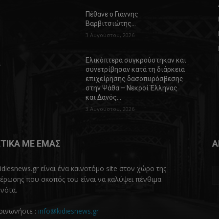
Πέθανε ο Γιάννης
Βαρβιτσιώτης…
3 Αυγούστου, 2026
Ελικόπτερα συγκρούστηκαν και
α
συνετρίβησαν κατά τη διάρκεια
επιχείρησης δασοπυρόσβεσης
στην Ψάθα – Νεκροί Έλληνας
και Δανός…
3 Αυγούστου, 2026
ΤΙΚΑ ΜΕ ΕΜΑΣ
Α
idiesnews.gr είναι ένα καινοτόμο site στον χώρο της
έρωσης που σκοπός του είναι να καλύψει πένθιμα
νότα.
οινωνήστε :
info@kidiesnews.gr