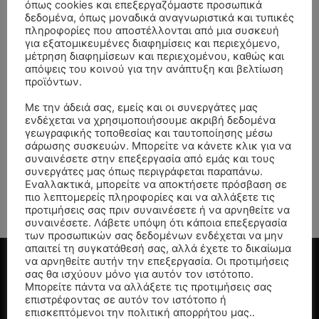
όπως cookies και επεξεργαζόμαστε προσωπικά
δεδομένα, όπως μοναδικά αναγνωριστικά και τυπικές
πληροφορίες που αποστέλλονται από μια συσκευή
ΚΗΔΕΙΑ –
ΚΗΔΕΙΑ –
για εξατομικευμένες διαφημίσεις και περιεχόμενο,
ΤΕΤΑΡΤΗ
ΣΑΒΒΑΤΟ
μέτρηση διαφημίσεων και περιεχομένου, καθώς και
23/8/2023 –
19/8/2023 –
απόψεις του κοινού για την ανάπτυξη και βελτίωση
προϊόντων.
ΑΝΑΣΤΑΣΙΑ
ΕΥΣΕΒΙΑ
ΠΑΝΑΓΙΩΤΙΔΟΥ
ΠΡΟΦΙΛΥΔΟΥ
Με την άδειά σας, εμείς και οι συνεργάτες μας
ενδέχεται να χρησιμοποιήσουμε ακριβή δεδομένα
ΕΤΩΝ 91
ΕΤΩΝ 77
γεωγραφικής τοποθεσίας και ταυτοποίησης μέσω
22 Αυγούστου, 2023
18 Αυγούστου, 2023
Σερρών
Σερρών
σάρωσης συσκευών. Μπορείτε να κάνετε κλικ για να
συναινέσετε στην επεξεργασία από εμάς και τους
ΚΑΠΝΟΦΥΤΟ ΣΙΝΤΙΚΗΣ
ΧΕΙΜΑΡΡΟΣ ΗΡΑΚΛΕΙΑΣ
συνεργάτες μας όπως περιγράφεται παραπάνω.
Εναλλακτικά, μπορείτε να αποκτήσετε πρόσβαση σε
πιο λεπτομερείς πληροφορίες και να αλλάξετε τις
Διαβάστε περισσότερα
Διαβάστε περισσότερα
προτιμήσεις σας πριν συναινέσετε ή να αρνηθείτε να
συναινέσετε. Λάβετε υπόψη ότι κάποια επεξεργασία
των προσωπικών σας δεδομένων ενδέχεται να μην
απαιτεί τη συγκατάθεσή σας, αλλά έχετε το δικαίωμα
να αρνηθείτε αυτήν την επεξεργασία. Οι προτιμήσεις
σας θα ισχύουν μόνο για αυτόν τον ιστότοπο.
ΑΡΘΡΑ
Μπορείτε πάντα να αλλάξετε τις προτιμήσεις σας
επιστρέφοντας σε αυτόν τον ιστότοπο ή
Ταφικό έθιμο: Γιατί οι Πόντιοι τρώνε στα
επισκεπτόμενοι την πολιτική απορρήτου μας..