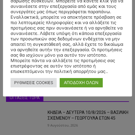
σάρωσης συσκευών. Μπορείτε να κάνετε κλικ για να
συναινέσετε στην επεξεργασία από εμάς και τους
συνεργάτες μας όπως περιγράφεται παραπάνω.
Εναλλακτικά, μπορείτε να αποκτήσετε πρόσβαση σε
πιο λεπτομερείς πληροφορίες και να αλλάξετε τις
προτιμήσεις σας πριν συναινέσετε ή να αρνηθείτε να
συναινέσετε. Λάβετε υπόψη ότι κάποια επεξεργασία
- Advertisment -
των προσωπικών σας δεδομένων ενδέχεται να μην
απαιτεί τη συγκατάθεσή σας, αλλά έχετε το δικαίωμα
να αρνηθείτε αυτήν την επεξεργασία. Οι προτιμήσεις
σας θα ισχύουν μόνο για αυτόν τον ιστότοπο.
Μπορείτε πάντα να αλλάξετε τις προτιμήσεις σας
επιστρέφοντας σε αυτόν τον ιστότοπο ή
επισκεπτόμενοι την πολιτική απορρήτου μας..
ΑΠΟΔΟΧΗ ΟΛΩΝ
ΡΥΘΜΙΣΕΙΣ COOKIES
ΟΙ ΤΑΣΕΙΣ ΤΩΡΑ
ΚΗΔΕΙΑ – ΔΕΥΤΕΡΑ 10/8/2026 – ΒΑΣΙΛΙΚΗ
ΣΧΙΣΜΕΝΟΥ – ΓΕΩΡΓΟΥΛΑ ΕΤΩΝ 45
9 Αυγούστου, 2026