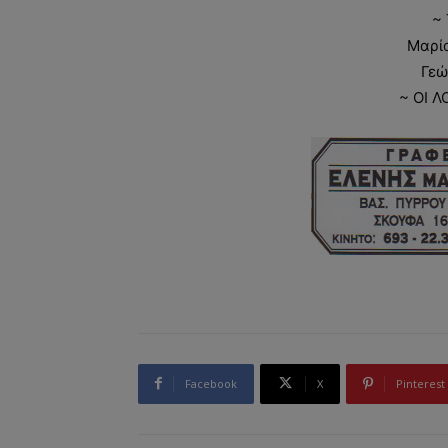
~
Μαρί
Γεώ
~ ΟΙ Λ
Facebook
X
Pinterest