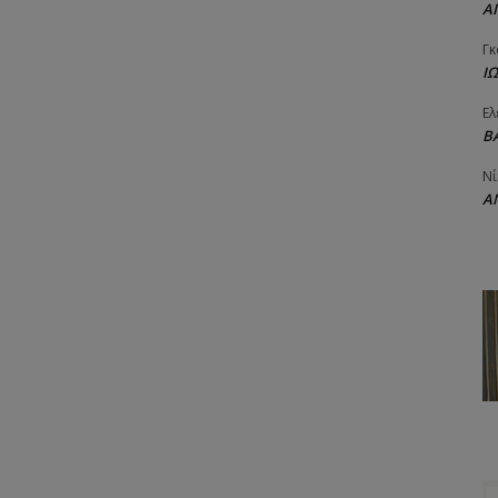
Α
Γκ
Ι
Ελ
Β
Νί
Α