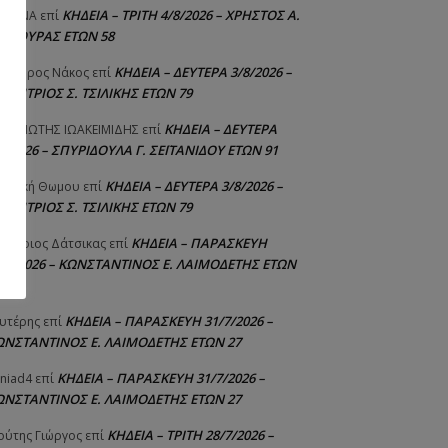
ΚΗΔΕΙΑ – ΤΡΙΤΗ 4/8/2026 – ΧΡΗΣΤΟΣ Α.
ΙΣΤΙΝΑ
επί
ΑΛΙΟΥΡΑΣ ΕΤΩΝ 58
ΚΗΔΕΙΑ – ΔΕΥΤΕΡΑ 3/8/2026 –
εόδωρος Νάκος
επί
ΗΜΗΤΡΙΟΣ Σ. ΤΣΙΛΙΚΗΣ ΕΤΩΝ 79
ΚΗΔΕΙΑ – ΔΕΥΤΕΡΑ
ΝΑΓΙΩΤΗΣ IΩΑΚΕΙΜΙΔΗΣ
επί
8/2026 – ΣΠΥΡΙΔΟΥΛΑ Γ. ΣΕΪΤΑΝΙΔΟΥ ΕΤΩΝ 91
ΚΗΔΕΙΑ – ΔΕΥΤΕΡΑ 3/8/2026 –
γελική Θωμου
επί
ΗΜΗΤΡΙΟΣ Σ. ΤΣΙΛΙΚΗΣ ΕΤΩΝ 79
ΚΗΔΕΙΑ – ΠΑΡΑΣΚΕΥΗ
μήτριος Δάτσικας
επί
1/7/2026 – ΚΩΝΣΤΑΝΤΙΝΟΣ Ε. ΛΑΙΜΟΔΕΤΗΣ ΕΤΩΝ
ΚΗΔΕΙΑ – ΠΑΡΑΣΚΕΥΗ 31/7/2026 –
υτέρης
επί
ΩΝΣΤΑΝΤΙΝΟΣ Ε. ΛΑΙΜΟΔΕΤΗΣ ΕΤΩΝ 27
ΚΗΔΕΙΑ – ΠΑΡΑΣΚΕΥΗ 31/7/2026 –
niad4
επί
ΩΝΣΤΑΝΤΙΝΟΣ Ε. ΛΑΙΜΟΔΕΤΗΣ ΕΤΩΝ 27
ΚΗΔΕΙΑ – ΤΡΙΤΗ 28/7/2026 –
ούτης Γιώργος
επί