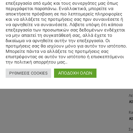
επεξεργασία από εμάς και τους συνεργάτες μας όπως
ΧΡ
περιγράφεται παραπάνω. Εναλλακτικά, μπορείτε να
Π
αποκτήσετε πρόσβαση σε πιο λεπτομερείς πληροφορίες
και να αλλάξετε τις προτιμήσεις σας πριν συναινέσετε ή
Θ
να αρνηθείτε να συναινέσετε. Λάβετε υπόψη ότι κάποια
Δ
επεξεργασία των προσωπικών σας δεδομένων ενδέχεται
να μην απαιτεί τη συγκατάθεσή σας, αλλά έχετε το
ΠΑ
δικαίωμα να αρνηθείτε αυτήν την επεξεργασία. Οι
3/
προτιμήσεις σας θα ισχύουν μόνο για αυτόν τον ιστότοπο.
Μπορείτε πάντα να αλλάξετε τις προτιμήσεις σας
Αγ
επιστρέφοντας σε αυτόν τον ιστότοπο ή επισκεπτόμενοι
Δ
την πολιτική απορρήτου μας..
Δη
ΑΠΟΔΟΧΗ ΟΛΩΝ
ΡΥΘΜΙΣΕΙΣ COOKIES
3
27
Λε
Κ
Ra
Κ
Σι