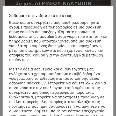
Σεβόμαστε την ιδιωτικότητά σας
Εμείς και οι συνεργάτες μας αποθηκεύουμε ή/και
- Advertisment -
έχουμε πρόσβαση σε πληροφορίες σε μια συσκευή,
όπως cookies και επεξεργαζόμαστε προσωπικά
δεδομένα, όπως μοναδικά αναγνωριστικά και τυπικές
πληροφορίες που αποστέλλονται από μια συσκευή
για εξατομικευμένες διαφημίσεις και περιεχόμενο,
μέτρηση διαφημίσεων και περιεχομένου, καθώς και
απόψεις του κοινού για την ανάπτυξη και βελτίωση
προϊόντων.
Με την άδειά σας, εμείς και οι συνεργάτες μας
ενδέχεται να χρησιμοποιήσουμε ακριβή δεδομένα
γεωγραφικής τοποθεσίας και ταυτοποίησης μέσω
σάρωσης συσκευών. Μπορείτε να κάνετε κλικ για να
συναινέσετε στην επεξεργασία από εμάς και τους
συνεργάτες μας όπως περιγράφεται παραπάνω.
Εναλλακτικά, μπορείτε να αποκτήσετε πρόσβαση σε
πιο λεπτομερείς πληροφορίες και να αλλάξετε τις
προτιμήσεις σας πριν συναινέσετε ή να αρνηθείτε να
συναινέσετε. Λάβετε υπόψη ότι κάποια επεξεργασία
των προσωπικών σας δεδομένων ενδέχεται να μην
ΣΥΛΛΥΠΗΤΗΡΙΑ ΜΗΝΥΜΑΤΑ