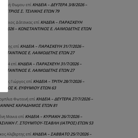
ΚΗΔΕΙΑ – ΔΕΥΤΕΡΑ 3/8/2026 –
γελική Θωμου
επί
ΗΜΗΤΡΙΟΣ Σ. ΤΣΙΛΙΚΗΣ ΕΤΩΝ 79
ΚΗΔΕΙΑ – ΠΑΡΑΣΚΕΥΗ
μήτριος Δάτσικας
επί
1/7/2026 – ΚΩΝΣΤΑΝΤΙΝΟΣ Ε. ΛΑΙΜΟΔΕΤΗΣ ΕΤΩΝ
ΚΗΔΕΙΑ – ΠΑΡΑΣΚΕΥΗ 31/7/2026 –
υτέρης
επί
ΩΝΣΤΑΝΤΙΝΟΣ Ε. ΛΑΙΜΟΔΕΤΗΣ ΕΤΩΝ 27
ΚΗΔΕΙΑ – ΠΑΡΑΣΚΕΥΗ 31/7/2026 –
niad4
επί
ΩΝΣΤΑΝΤΙΝΟΣ Ε. ΛΑΙΜΟΔΕΤΗΣ ΕΤΩΝ 27
ΚΗΔΕΙΑ – ΤΡΙΤΗ 28/7/2026 –
ούτης Γιώργος
επί
ΓΓΕΛΟΣ Κ. ΕΥΘΥΜΙΟΥ ΕΤΩΝ 63
ΚΗΔΕΙΑ – ΔΕΥΤΕΡΑ 27/7/2026 –
ομπλια Φωτεινή
επί
ΩΑΝΝΗΣ ΚΑΡΑΔΗΜΟΣ ΕΤΩΝ 81
ΚΗΔΕΙΑ – ΚΥΡΙΑΚΗ 26/7/2026 –
ένη Μανια
επί
ΑΣΙΛΙΚΗ Γ. ΣΤΟΥΜΠΟΥ-ΤΣΑΒΛΗ (ΙΑΤΡΟΣ) ΕΤΩΝ 53
ΚΗΔΕΙΑ – ΣΑΒΒΑΤΟ 25/7/2026 –
κος Αλιβερτης
επί