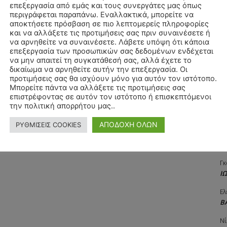
επεξεργασία από εμάς και τους συνεργάτες μας όπως
Αγ
περιγράφεται παραπάνω. Εναλλακτικά, μπορείτε να
Δ
αποκτήσετε πρόσβαση σε πιο λεπτομερείς πληροφορίες
και να αλλάξετε τις προτιμήσεις σας πριν συναινέσετε ή
Δη
να αρνηθείτε να συναινέσετε. Λάβετε υπόψη ότι κάποια
3
επεξεργασία των προσωπικών σας δεδομένων ενδέχεται
27
να μην απαιτεί τη συγκατάθεσή σας, αλλά έχετε το
δικαίωμα να αρνηθείτε αυτήν την επεξεργασία. Οι
Λε
προτιμήσεις σας θα ισχύουν μόνο για αυτόν τον ιστότοπο.
Κ
Μπορείτε πάντα να αλλάξετε τις προτιμήσεις σας
επιστρέφοντας σε αυτόν τον ιστότοπο ή επισκεπτόμενοι
Ra
την πολιτική απορρήτου μας..
Κ
ΑΠΟΔΟΧΗ ΟΛΩΝ
ΡΥΘΜΙΣΕΙΣ COOKIES
Σι
Α
Γκ
Ι
Ελ
Β
Νί