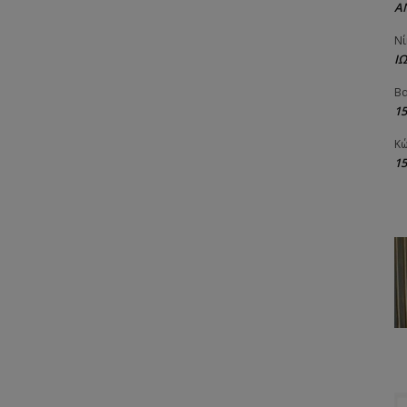
Α
Νί
Ι
Βα
1
Κώ
1