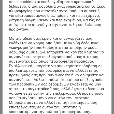
όπως cookies και επεξεργαζόμαστε προσωπικά
δεδομένα, όπως μοναδικά αναγνωριστικά και τυπικές
πληροφορίες που αποστέλλονται από μια συσκευή
για εξατομικευμένες διαφημίσεις και περιεχόμενο,
μέτρηση διαφημίσεων και περιεχομένου, καθώς και
απόψεις του κοινού για την ανάπτυξη και βελτίωση
προϊόντων.
Με την άδειά σας, εμείς και οι συνεργάτες μας
ενδέχεται να χρησιμοποιήσουμε ακριβή δεδομένα
γεωγραφικής τοποθεσίας και ταυτοποίησης μέσω
σάρωσης συσκευών. Μπορείτε να κάνετε κλικ για να
ΣΥΛΛΥΠΗΤΗΡΙΑ ΜΗΝΥΜΑΤΑ
συναινέσετε στην επεξεργασία από εμάς και τους
συνεργάτες μας όπως περιγράφεται παραπάνω.
Εναλλακτικά, μπορείτε να αποκτήσετε πρόσβαση σε
ΚΗΔΕΙΑ – ΔΕΥΤΕΡΑ 3/8/2026 –
ΠΑΝΑΓΙΩΤΗΣ IΩΑΚΕΙΜΙΔΗΣ
επί
πιο λεπτομερείς πληροφορίες και να αλλάξετε τις
ΣΠΥΡΙΔΟΥΛΑ Γ. ΣΕΪΤΑΝΙΔΟΥ ΕΤΩΝ 91
προτιμήσεις σας πριν συναινέσετε ή να αρνηθείτε να
συναινέσετε. Λάβετε υπόψη ότι κάποια επεξεργασία
ΚΗΔΕΙΑ – ΔΕΥΤΕΡΑ 3/8/2026 – ΔΗΜΗΤΡΙΟΣ Σ.
Αγγελική Θωμου
επί
των προσωπικών σας δεδομένων ενδέχεται να μην
ΤΣΙΛΙΚΗΣ ΕΤΩΝ 79
απαιτεί τη συγκατάθεσή σας, αλλά έχετε το δικαίωμα
να αρνηθείτε αυτήν την επεξεργασία. Οι προτιμήσεις
ΚΗΔΕΙΑ – ΠΑΡΑΣΚΕΥΗ 31/7/2026 –
Δημήτριος Δάτσικας
επί
σας θα ισχύουν μόνο για αυτόν τον ιστότοπο.
ΚΩΝΣΤΑΝΤΙΝΟΣ Ε. ΛΑΙΜΟΔΕΤΗΣ ΕΤΩΝ 27
Μπορείτε πάντα να αλλάξετε τις προτιμήσεις σας
επιστρέφοντας σε αυτόν τον ιστότοπο ή
ΚΗΔΕΙΑ – ΠΑΡΑΣΚΕΥΗ 31/7/2026 – ΚΩΝΣΤΑΝΤΙΝΟΣ Ε.
Λευτέρης
επί
επισκεπτόμενοι την πολιτική απορρήτου μας..