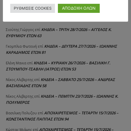
ΛΑΙΜΟΔΕΤΗΣ ΕΤΩΝ 27
ΑΠΟΔΟΧΗ ΟΛΩΝ
ΡΥΘΜΙΣΕΙΣ COOKIES
ΚΗΔΕΙΑ – ΠΑΡΑΣΚΕΥΗ 31/7/2026 – ΚΩΝΣΤΑΝΤΙΝΟΣ Ε.
Raniad4
επί
ΛΑΙΜΟΔΕΤΗΣ ΕΤΩΝ 27
ΚΗΔΕΙΑ – ΤΡΙΤΗ 28/7/2026 – ΑΓΓΕΛΟΣ Κ.
Σιούτης Γιώργος
επί
ΕΥΘΥΜΙΟΥ ΕΤΩΝ 63
ΚΗΔΕΙΑ – ΔΕΥΤΕΡΑ 27/7/2026 – ΙΩΑΝΝΗΣ
Γκομπλια Φωτεινή
επί
ΚΑΡΑΔΗΜΟΣ ΕΤΩΝ 81
ΚΗΔΕΙΑ – ΚΥΡΙΑΚΗ 26/7/2026 – ΒΑΣΙΛΙΚΗ Γ.
Ελένη Μανια
επί
ΣΤΟΥΜΠΟΥ-ΤΣΑΒΛΗ (ΙΑΤΡΟΣ) ΕΤΩΝ 53
ΚΗΔΕΙΑ – ΣΑΒΒΑΤΟ 25/7/2026 – ΑΝΔΡΕΑΣ
Νίκος Αλιβερτης
επί
ΒΑΣΙΛΕΙΑΔΗΣ ΕΤΩΝ 58
ΚΗΔΕΙΑ – ΠΕΜΠΤΗ 23/7/2026 – ΙΩΑΝΝΗΣ Κ.
Νίκος Αλιβερτης
επί
ΠΟΛΥΜΕΡΟΣ
ΑΠΟΧΑΙΡΕΤΙΣΜΟΣ – ΤΕΤΑΡΤΗ 15/7/2026 –
Βασιλικη Πολυζου
επί
ΚΩΝΣΤΑΝΤΙΝΟΣ ΠΑΠΠΑΣ ΕΤΩΝ 94
ΑΠΟΧΑΙΡΕΤΙΣΜΟΣ – ΤΕΤΑΡΤΗ 15/7/2026 –
Κώστας Μιάμης
επί