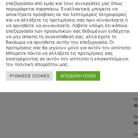
επεξεργασία από εμάς και τους συνεργάτες μας όπως
ΧΡ
περιγράφεται παραπάνω. Εναλλακτικά, μπορείτε να
Π
αποκτήσετε πρόσβαση σε πιο λεπτομερείς πληροφορίες
και να αλλάξετε τις προτιμήσεις σας πριν συναινέσετε ή
Θ
να αρνηθείτε να συναινέσετε. Λάβετε υπόψη ότι κάποια
Δ
επεξεργασία των προσωπικών σας δεδομένων ενδέχεται
να μην απαιτεί τη συγκατάθεσή σας, αλλά έχετε το
ΠΑ
δικαίωμα να αρνηθείτε αυτήν την επεξεργασία. Οι
3/
προτιμήσεις σας θα ισχύουν μόνο για αυτόν τον ιστότοπο.
Μπορείτε πάντα να αλλάξετε τις προτιμήσεις σας
Αγ
επιστρέφοντας σε αυτόν τον ιστότοπο ή επισκεπτόμενοι
Δ
την πολιτική απορρήτου μας..
Δη
ΑΠΟΔΟΧΗ ΟΛΩΝ
ΡΥΘΜΙΣΕΙΣ COOKIES
3
27
Λε
Κ
Ra
Κ
Σι