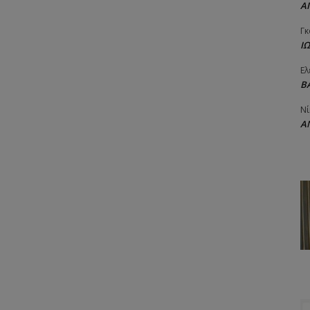
Α
Γκ
Ι
Ελ
Β
Νί
Α