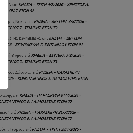
ΚΗΔΕΙΑ – ΤΡΙΤΗ 4/8/2026 – ΧΡΗΣΤΟΣ Α.
ΙΣΤΙΝΑ
επί
ΑΛΙΟΥΡΑΣ ΕΤΩΝ 58
ΚΗΔΕΙΑ – ΔΕΥΤΕΡΑ 3/8/2026 –
εόδωρος Νάκος
επί
ΗΜΗΤΡΙΟΣ Σ. ΤΣΙΛΙΚΗΣ ΕΤΩΝ 79
ΚΗΔΕΙΑ – ΔΕΥΤΕΡΑ
ΝΑΓΙΩΤΗΣ IΩΑΚΕΙΜΙΔΗΣ
επί
8/2026 – ΣΠΥΡΙΔΟΥΛΑ Γ. ΣΕΪΤΑΝΙΔΟΥ ΕΤΩΝ 91
ΚΗΔΕΙΑ – ΔΕΥΤΕΡΑ 3/8/2026 –
γελική Θωμου
επί
ΗΜΗΤΡΙΟΣ Σ. ΤΣΙΛΙΚΗΣ ΕΤΩΝ 79
ΚΗΔΕΙΑ – ΠΑΡΑΣΚΕΥΗ
μήτριος Δάτσικας
επί
1/7/2026 – ΚΩΝΣΤΑΝΤΙΝΟΣ Ε. ΛΑΙΜΟΔΕΤΗΣ ΕΤΩΝ
ΚΗΔΕΙΑ – ΠΑΡΑΣΚΕΥΗ 31/7/2026 –
υτέρης
επί
ΩΝΣΤΑΝΤΙΝΟΣ Ε. ΛΑΙΜΟΔΕΤΗΣ ΕΤΩΝ 27
ΚΗΔΕΙΑ – ΠΑΡΑΣΚΕΥΗ 31/7/2026 –
niad4
επί
ΩΝΣΤΑΝΤΙΝΟΣ Ε. ΛΑΙΜΟΔΕΤΗΣ ΕΤΩΝ 27
ΚΗΔΕΙΑ – ΤΡΙΤΗ 28/7/2026 –
ούτης Γιώργος
επί