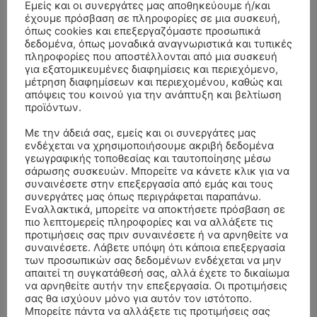
Εμείς και οι συνεργάτες μας αποθηκεύουμε ή/και
έχουμε πρόσβαση σε πληροφορίες σε μια συσκευή,
όπως cookies και επεξεργαζόμαστε προσωπικά
δεδομένα, όπως μοναδικά αναγνωριστικά και τυπικές
πληροφορίες που αποστέλλονται από μια συσκευή
για εξατομικευμένες διαφημίσεις και περιεχόμενο,
μέτρηση διαφημίσεων και περιεχομένου, καθώς και
απόψεις του κοινού για την ανάπτυξη και βελτίωση
προϊόντων.
Με την άδειά σας, εμείς και οι συνεργάτες μας
ενδέχεται να χρησιμοποιήσουμε ακριβή δεδομένα
γεωγραφικής τοποθεσίας και ταυτοποίησης μέσω
σάρωσης συσκευών. Μπορείτε να κάνετε κλικ για να
συναινέσετε στην επεξεργασία από εμάς και τους
συνεργάτες μας όπως περιγράφεται παραπάνω.
Εναλλακτικά, μπορείτε να αποκτήσετε πρόσβαση σε
ΣΥΛΛΥΠΗΤΗΡΙΑ ΜΗΝΥΜΑΤΑ
πιο λεπτομερείς πληροφορίες και να αλλάξετε τις
προτιμήσεις σας πριν συναινέσετε ή να αρνηθείτε να
ΚΗΔΕΙΑ – ΣΑΒΒΑΤΟ 25/7/2026 –
Αλέξανδρος Σέρβος
επί
συναινέσετε. Λάβετε υπόψη ότι κάποια επεξεργασία
ΧΑΡΑΛΑΜΠΟΣ ΚΑΥΚΙΑΣ ΕΤΩΝ 57
των προσωπικών σας δεδομένων ενδέχεται να μην
απαιτεί τη συγκατάθεσή σας, αλλά έχετε το δικαίωμα
ΚΗΔΕΙΑ – ΤΡΙΤΗ 4/8/2026 – ΧΡΗΣΤΟΣ Α. ΠΑΛΙΟΥΡΑΣ
να αρνηθείτε αυτήν την επεξεργασία. Οι προτιμήσεις
ΧΡΙΣΤΙΝΑ
επί
σας θα ισχύουν μόνο για αυτόν τον ιστότοπο.
ΕΤΩΝ 58
Μπορείτε πάντα να αλλάξετε τις προτιμήσεις σας