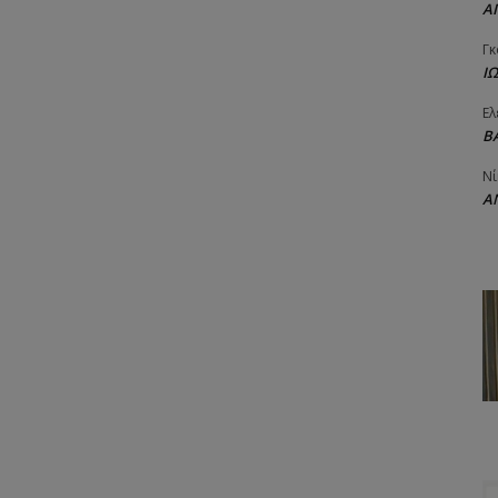
Α
Γκ
Ι
Ελ
Β
Νί
Α