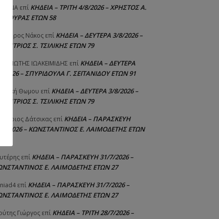
ΚΗΔΕΙΑ – ΤΡΙΤΗ 4/8/2026 – ΧΡΗΣΤΟΣ Α.
ΙΣΤΙΝΑ
επί
ΑΛΙΟΥΡΑΣ ΕΤΩΝ 58
ΚΗΔΕΙΑ – ΔΕΥΤΕΡΑ 3/8/2026 –
εόδωρος Νάκος
επί
ΗΜΗΤΡΙΟΣ Σ. ΤΣΙΛΙΚΗΣ ΕΤΩΝ 79
ΚΗΔΕΙΑ – ΔΕΥΤΕΡΑ
ΝΑΓΙΩΤΗΣ IΩΑΚΕΙΜΙΔΗΣ
επί
8/2026 – ΣΠΥΡΙΔΟΥΛΑ Γ. ΣΕΪΤΑΝΙΔΟΥ ΕΤΩΝ 91
ΚΗΔΕΙΑ – ΔΕΥΤΕΡΑ 3/8/2026 –
γελική Θωμου
επί
ΗΜΗΤΡΙΟΣ Σ. ΤΣΙΛΙΚΗΣ ΕΤΩΝ 79
ΚΗΔΕΙΑ – ΠΑΡΑΣΚΕΥΗ
μήτριος Δάτσικας
επί
1/7/2026 – ΚΩΝΣΤΑΝΤΙΝΟΣ Ε. ΛΑΙΜΟΔΕΤΗΣ ΕΤΩΝ
ΚΗΔΕΙΑ – ΠΑΡΑΣΚΕΥΗ 31/7/2026 –
υτέρης
επί
ΩΝΣΤΑΝΤΙΝΟΣ Ε. ΛΑΙΜΟΔΕΤΗΣ ΕΤΩΝ 27
ΚΗΔΕΙΑ – ΠΑΡΑΣΚΕΥΗ 31/7/2026 –
niad4
επί
ΩΝΣΤΑΝΤΙΝΟΣ Ε. ΛΑΙΜΟΔΕΤΗΣ ΕΤΩΝ 27
ΚΗΔΕΙΑ – ΤΡΙΤΗ 28/7/2026 –
ούτης Γιώργος
επί