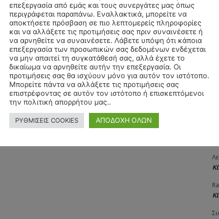
επεξεργασία από εμάς και τους συνεργάτες μας όπως
ΧΡ
περιγράφεται παραπάνω. Εναλλακτικά, μπορείτε να
Π
αποκτήσετε πρόσβαση σε πιο λεπτομερείς πληροφορίες
και να αλλάξετε τις προτιμήσεις σας πριν συναινέσετε ή
Θ
να αρνηθείτε να συναινέσετε. Λάβετε υπόψη ότι κάποια
Δ
επεξεργασία των προσωπικών σας δεδομένων ενδέχεται
να μην απαιτεί τη συγκατάθεσή σας, αλλά έχετε το
ΠΑ
δικαίωμα να αρνηθείτε αυτήν την επεξεργασία. Οι
3/
προτιμήσεις σας θα ισχύουν μόνο για αυτόν τον ιστότοπο.
Μπορείτε πάντα να αλλάξετε τις προτιμήσεις σας
Αγ
επιστρέφοντας σε αυτόν τον ιστότοπο ή επισκεπτόμενοι
Δ
την πολιτική απορρήτου μας..
Δη
ΑΠΟΔΟΧΗ ΟΛΩΝ
ΡΥΘΜΙΣΕΙΣ COOKIES
3
27
Λε
Κ
Ra
Κ
Σι