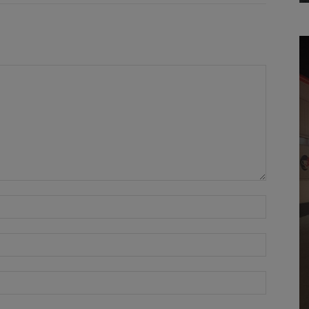
Όνομα:*
Email:*
Ιστοσελί