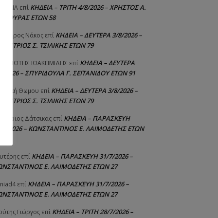
ΚΗΔΕΙΑ – ΤΡΙΤΗ 4/8/2026 – ΧΡΗΣΤΟΣ Α.
ΙΣΤΙΝΑ
επί
ΑΛΙΟΥΡΑΣ ΕΤΩΝ 58
ΚΗΔΕΙΑ – ΔΕΥΤΕΡΑ 3/8/2026 –
εόδωρος Νάκος
επί
ΗΜΗΤΡΙΟΣ Σ. ΤΣΙΛΙΚΗΣ ΕΤΩΝ 79
ΚΗΔΕΙΑ – ΔΕΥΤΕΡΑ
ΝΑΓΙΩΤΗΣ IΩΑΚΕΙΜΙΔΗΣ
επί
8/2026 – ΣΠΥΡΙΔΟΥΛΑ Γ. ΣΕΪΤΑΝΙΔΟΥ ΕΤΩΝ 91
ΚΗΔΕΙΑ – ΔΕΥΤΕΡΑ 3/8/2026 –
γελική Θωμου
επί
ΗΜΗΤΡΙΟΣ Σ. ΤΣΙΛΙΚΗΣ ΕΤΩΝ 79
ΚΗΔΕΙΑ – ΠΑΡΑΣΚΕΥΗ
μήτριος Δάτσικας
επί
1/7/2026 – ΚΩΝΣΤΑΝΤΙΝΟΣ Ε. ΛΑΙΜΟΔΕΤΗΣ ΕΤΩΝ
ΚΗΔΕΙΑ – ΠΑΡΑΣΚΕΥΗ 31/7/2026 –
υτέρης
επί
ΩΝΣΤΑΝΤΙΝΟΣ Ε. ΛΑΙΜΟΔΕΤΗΣ ΕΤΩΝ 27
ΚΗΔΕΙΑ – ΠΑΡΑΣΚΕΥΗ 31/7/2026 –
niad4
επί
ΩΝΣΤΑΝΤΙΝΟΣ Ε. ΛΑΙΜΟΔΕΤΗΣ ΕΤΩΝ 27
ΚΗΔΕΙΑ – ΤΡΙΤΗ 28/7/2026 –
ούτης Γιώργος
επί