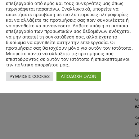
επεξεργασία από εμάς και τους συνεργάτες μας όπως
ΧΡ
περιγράφεται παραπάνω. Εναλλακτικά, μπορείτε να
Π
αποκτήσετε πρόσβαση σε πιο λεπτομερείς πληροφορίες
και να αλλάξετε τις προτιμήσεις σας πριν συναινέσετε ή
Θ
να αρνηθείτε να συναινέσετε. Λάβετε υπόψη ότι κάποια
Δ
επεξεργασία των προσωπικών σας δεδομένων ενδέχεται
να μην απαιτεί τη συγκατάθεσή σας, αλλά έχετε το
ΠΑ
δικαίωμα να αρνηθείτε αυτήν την επεξεργασία. Οι
3/
προτιμήσεις σας θα ισχύουν μόνο για αυτόν τον ιστότοπο.
Μπορείτε πάντα να αλλάξετε τις προτιμήσεις σας
Αγ
επιστρέφοντας σε αυτόν τον ιστότοπο ή επισκεπτόμενοι
Δ
την πολιτική απορρήτου μας..
Δη
ΑΠΟΔΟΧΗ ΟΛΩΝ
ΡΥΘΜΙΣΕΙΣ COOKIES
3
27
Λε
Κ
Ra
Κ
Σι