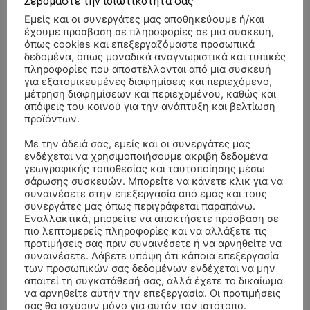
Σεβόμαστε την ιδιωτικότητά σας
Εμείς και οι συνεργάτες μας αποθηκεύουμε ή/και
έχουμε πρόσβαση σε πληροφορίες σε μια συσκευή,
όπως cookies και επεξεργαζόμαστε προσωπικά
δεδομένα, όπως μοναδικά αναγνωριστικά και τυπικές
πληροφορίες που αποστέλλονται από μια συσκευή
για εξατομικευμένες διαφημίσεις και περιεχόμενο,
μέτρηση διαφημίσεων και περιεχομένου, καθώς και
απόψεις του κοινού για την ανάπτυξη και βελτίωση
προϊόντων.
Με την άδειά σας, εμείς και οι συνεργάτες μας
ενδέχεται να χρησιμοποιήσουμε ακριβή δεδομένα
γεωγραφικής τοποθεσίας και ταυτοποίησης μέσω
σάρωσης συσκευών. Μπορείτε να κάνετε κλικ για να
συναινέσετε στην επεξεργασία από εμάς και τους
συνεργάτες μας όπως περιγράφεται παραπάνω.
Εναλλακτικά, μπορείτε να αποκτήσετε πρόσβαση σε
ΣΥΛΛΥΠΗΤΗΡΙΑ ΜΗΝΥΜΑΤΑ
πιο λεπτομερείς πληροφορίες και να αλλάξετε τις
προτιμήσεις σας πριν συναινέσετε ή να αρνηθείτε να
συναινέσετε. Λάβετε υπόψη ότι κάποια επεξεργασία
ΚΗΔΕΙΑ – ΔΕΥΤΕΡΑ 3/8/2026 –
ΠΑΝΑΓΙΩΤΗΣ IΩΑΚΕΙΜΙΔΗΣ
επί
των προσωπικών σας δεδομένων ενδέχεται να μην
ΣΠΥΡΙΔΟΥΛΑ Γ. ΣΕΪΤΑΝΙΔΟΥ ΕΤΩΝ 91
απαιτεί τη συγκατάθεσή σας, αλλά έχετε το δικαίωμα
να αρνηθείτε αυτήν την επεξεργασία. Οι προτιμήσεις
ΚΗΔΕΙΑ – ΔΕΥΤΕΡΑ 3/8/2026 – ΔΗΜΗΤΡΙΟΣ Σ.
Αγγελική Θωμου
επί
σας θα ισχύουν μόνο για αυτόν τον ιστότοπο.