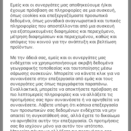
Εμείς και οι συνεργάτες μας αποθηκεύουμε ή/και
έχουμε πρόσβαση σε πληροφορίες σε μια συσκευή,
όπως cookies και επεξεργαζόμαστε προσωπικά
δεδομένα, όπως μοναδικά αναγνωριστικά και τυπικές
πληροφορίες που αποστέλλονται από μια συσκευή
για εξατομικευμένες διαφημίσεις και περιεχόμενο,
μέτρηση διαφημίσεων και περιεχομένου, καθώς και
απόψεις του κοινού για την ανάπτυξη και βελτίωση
προϊόντων.
Με την άδειά σας, εμείς και οι συνεργάτες μας
ενδέχεται να χρησιμοποιήσουμε ακριβή δεδομένα
γεωγραφικής τοποθεσίας και ταυτοποίησης μέσω
σάρωσης συσκευών. Μπορείτε να κάνετε κλικ για να
συναινέσετε στην επεξεργασία από εμάς και τους
συνεργάτες μας όπως περιγράφεται παραπάνω.
Εναλλακτικά, μπορείτε να αποκτήσετε πρόσβαση σε
ΣΥΛΛΥΠΗΤΗΡΙΑ ΜΗΝΥΜΑΤΑ
πιο λεπτομερείς πληροφορίες και να αλλάξετε τις
προτιμήσεις σας πριν συναινέσετε ή να αρνηθείτε να
συναινέσετε. Λάβετε υπόψη ότι κάποια επεξεργασία
ΚΗΔΕΙΑ – ΣΑΒΒΑΤΟ 25/7/2026 –
Αλέξανδρος Σέρβος
επί
των προσωπικών σας δεδομένων ενδέχεται να μην
ΧΑΡΑΛΑΜΠΟΣ ΚΑΥΚΙΑΣ ΕΤΩΝ 57
απαιτεί τη συγκατάθεσή σας, αλλά έχετε το δικαίωμα
να αρνηθείτε αυτήν την επεξεργασία. Οι προτιμήσεις
ΚΗΔΕΙΑ – ΤΡΙΤΗ 4/8/2026 – ΧΡΗΣΤΟΣ Α. ΠΑΛΙΟΥΡΑΣ
ΧΡΙΣΤΙΝΑ
επί
σας θα ισχύουν μόνο για αυτόν τον ιστότοπο.
ΕΤΩΝ 58