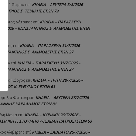
ΚΗΔΕΙΑ – ΔΕΥΤΕΡΑ 3/8/2026 –
γελική Θωμου
επί
ΗΜΗΤΡΙΟΣ Σ. ΤΣΙΛΙΚΗΣ ΕΤΩΝ 79
ΚΗΔΕΙΑ – ΠΑΡΑΣΚΕΥΗ
μήτριος Δάτσικας
επί
1/7/2026 – ΚΩΝΣΤΑΝΤΙΝΟΣ Ε. ΛΑΙΜΟΔΕΤΗΣ ΕΤΩΝ
ΚΗΔΕΙΑ – ΠΑΡΑΣΚΕΥΗ 31/7/2026 –
υτέρης
επί
ΩΝΣΤΑΝΤΙΝΟΣ Ε. ΛΑΙΜΟΔΕΤΗΣ ΕΤΩΝ 27
ΚΗΔΕΙΑ – ΠΑΡΑΣΚΕΥΗ 31/7/2026 –
niad4
επί
ΩΝΣΤΑΝΤΙΝΟΣ Ε. ΛΑΙΜΟΔΕΤΗΣ ΕΤΩΝ 27
ΚΗΔΕΙΑ – ΤΡΙΤΗ 28/7/2026 –
ούτης Γιώργος
επί
ΓΓΕΛΟΣ Κ. ΕΥΘΥΜΙΟΥ ΕΤΩΝ 63
ΚΗΔΕΙΑ – ΔΕΥΤΕΡΑ 27/7/2026 –
ομπλια Φωτεινή
επί
ΩΑΝΝΗΣ ΚΑΡΑΔΗΜΟΣ ΕΤΩΝ 81
ΚΗΔΕΙΑ – ΚΥΡΙΑΚΗ 26/7/2026 –
ένη Μανια
επί
ΑΣΙΛΙΚΗ Γ. ΣΤΟΥΜΠΟΥ-ΤΣΑΒΛΗ (ΙΑΤΡΟΣ) ΕΤΩΝ 53
ΚΗΔΕΙΑ – ΣΑΒΒΑΤΟ 25/7/2026 –
κος Αλιβερτης
επί