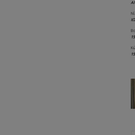
Α
Νί
Ι
Βα
1
Κώ
1