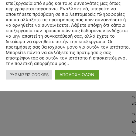
επεξεργασία από εμάς και τους συνεργάτες μας όπως
Αγ
περιγράφεται παραπάνω. Εναλλακτικά, μπορείτε να
Δ
αποκτήσετε πρόσβαση σε πιο λεπτομερείς πληροφορίες
και να αλλάξετε τις προτιμήσεις σας πριν συναινέσετε ή
Δη
να αρνηθείτε να συναινέσετε. Λάβετε υπόψη ότι κάποια
3
επεξεργασία των προσωπικών σας δεδομένων ενδέχεται
27
να μην απαιτεί τη συγκατάθεσή σας, αλλά έχετε το
δικαίωμα να αρνηθείτε αυτήν την επεξεργασία. Οι
Λε
προτιμήσεις σας θα ισχύουν μόνο για αυτόν τον ιστότοπο.
Κ
Μπορείτε πάντα να αλλάξετε τις προτιμήσεις σας
επιστρέφοντας σε αυτόν τον ιστότοπο ή επισκεπτόμενοι
Ra
την πολιτική απορρήτου μας..
Κ
ΑΠΟΔΟΧΗ ΟΛΩΝ
ΡΥΘΜΙΣΕΙΣ COOKIES
Σι
Α
Γκ
Ι
Ελ
Β
Νί