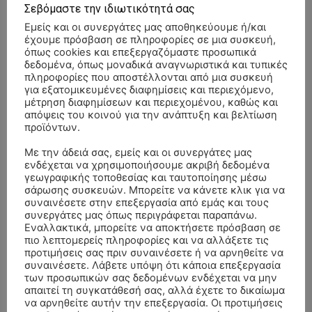
Σεβόμαστε την ιδιωτικότητά σας
Εμείς και οι συνεργάτες μας αποθηκεύουμε ή/και
έχουμε πρόσβαση σε πληροφορίες σε μια συσκευή,
όπως cookies και επεξεργαζόμαστε προσωπικά
δεδομένα, όπως μοναδικά αναγνωριστικά και τυπικές
πληροφορίες που αποστέλλονται από μια συσκευή
για εξατομικευμένες διαφημίσεις και περιεχόμενο,
μέτρηση διαφημίσεων και περιεχομένου, καθώς και
απόψεις του κοινού για την ανάπτυξη και βελτίωση
προϊόντων.
Με την άδειά σας, εμείς και οι συνεργάτες μας
ενδέχεται να χρησιμοποιήσουμε ακριβή δεδομένα
γεωγραφικής τοποθεσίας και ταυτοποίησης μέσω
σάρωσης συσκευών. Μπορείτε να κάνετε κλικ για να
συναινέσετε στην επεξεργασία από εμάς και τους
συνεργάτες μας όπως περιγράφεται παραπάνω.
Εναλλακτικά, μπορείτε να αποκτήσετε πρόσβαση σε
πιο λεπτομερείς πληροφορίες και να αλλάξετε τις
ΣΥΛΛΥΠΗΤΗΡΙΑ ΜΗΝΥΜΑΤΑ
προτιμήσεις σας πριν συναινέσετε ή να αρνηθείτε να
συναινέσετε. Λάβετε υπόψη ότι κάποια επεξεργασία
των προσωπικών σας δεδομένων ενδέχεται να μην
ΚΗΔΕΙΑ – ΣΑΒΒΑΤΟ 25/7/2026 –
Αλέξανδρος Σέρβος
επί
απαιτεί τη συγκατάθεσή σας, αλλά έχετε το δικαίωμα
ΧΑΡΑΛΑΜΠΟΣ ΚΑΥΚΙΑΣ ΕΤΩΝ 57
να αρνηθείτε αυτήν την επεξεργασία. Οι προτιμήσεις