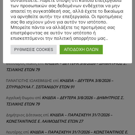
συναινέσετε. Λάβετε υπόψη ότι κάποια επεξεργασία
των προσωπικών σας δεδομένων ενδέχεται να μην
απαιτεί τη συγκατάθεσή σας, αλλά έχετε το δικαίωμα
ΣΥΛΛΥΠΗΤΗΡΙΑ ΜΗΝΥΜΑΤΑ
να αρνηθείτε αυτήν την επεξεργασία. Οι προτιμήσεις
σας θα ισχύουν μόνο για αυτόν τον ιστότοπο.
Μπορείτε πάντα να αλλάξετε τις προτιμήσεις σας
ΚΗΔΕΙΑ – ΣΑΒΒΑΤΟ 25/7/2026 –
Αλέξανδρος Σέρβος
επί
επιστρέφοντας σε αυτόν τον ιστότοπο ή
ΧΑΡΑΛΑΜΠΟΣ ΚΑΥΚΙΑΣ ΕΤΩΝ 57
επισκεπτόμενοι την πολιτική απορρήτου μας..
ΚΗΔΕΙΑ – ΤΡΙΤΗ 4/8/2026 – ΧΡΗΣΤΟΣ Α. ΠΑΛΙΟΥΡΑΣ
ΧΡΙΣΤΙΝΑ
επί
ΑΠΟΔΟΧΗ ΟΛΩΝ
ΡΥΘΜΙΣΕΙΣ COOKIES
ΕΤΩΝ 58
ΚΗΔΕΙΑ – ΔΕΥΤΕΡΑ 3/8/2026 – ΔΗΜΗΤΡΙΟΣ Σ.
Θεόδωρος Νάκος
επί
ΤΣΙΛΙΚΗΣ ΕΤΩΝ 79
ΚΗΔΕΙΑ – ΔΕΥΤΕΡΑ 3/8/2026 –
ΠΑΝΑΓΙΩΤΗΣ IΩΑΚΕΙΜΙΔΗΣ
επί
ΣΠΥΡΙΔΟΥΛΑ Γ. ΣΕΪΤΑΝΙΔΟΥ ΕΤΩΝ 91
ΚΗΔΕΙΑ – ΔΕΥΤΕΡΑ 3/8/2026 – ΔΗΜΗΤΡΙΟΣ Σ.
Αγγελική Θωμου
επί
ΤΣΙΛΙΚΗΣ ΕΤΩΝ 79
ΚΗΔΕΙΑ – ΠΑΡΑΣΚΕΥΗ 31/7/2026 –
Δημήτριος Δάτσικας
επί
ΚΩΝΣΤΑΝΤΙΝΟΣ Ε. ΛΑΙΜΟΔΕΤΗΣ ΕΤΩΝ 27
ΚΗΔΕΙΑ – ΠΑΡΑΣΚΕΥΗ 31/7/2026 – ΚΩΝΣΤΑΝΤΙΝΟΣ Ε.
Λευτέρης
επί