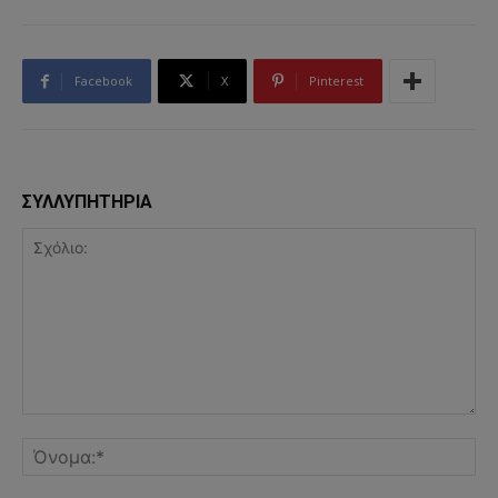
Facebook
X
Pinterest
ΣΥΛΛΥΠΗΤΗΡΙΑ
Σχόλιο:
Όν