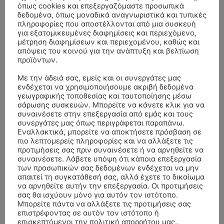
όπως cookies και επεξεργαζόμαστε προσωπικά
δεδομένα, όπως μοναδικά αναγνωριστικά και τυπικές
πληροφορίες που αποστέλλονται από μια συσκευή
για εξατομικευμένες διαφημίσεις και περιεχόμενο,
μέτρηση διαφημίσεων και περιεχομένου, καθώς και
απόψεις του κοινού για την ανάπτυξη και βελτίωση
προϊόντων.
Με την άδειά σας, εμείς και οι συνεργάτες μας
ενδέχεται να χρησιμοποιήσουμε ακριβή δεδομένα
γεωγραφικής τοποθεσίας και ταυτοποίησης μέσω
σάρωσης συσκευών. Μπορείτε να κάνετε κλικ για να
συναινέσετε στην επεξεργασία από εμάς και τους
ΣΥΛΛΥΠΗΤΗΡΙΑ ΜΗΝΥΜΑΤΑ
συνεργάτες μας όπως περιγράφεται παραπάνω.
Εναλλακτικά, μπορείτε να αποκτήσετε πρόσβαση σε
πιο λεπτομερείς πληροφορίες και να αλλάξετε τις
ΚΗΔΕΙΑ – ΣΑΒΒΑΤΟ 25/7/2026 –
Αλέξανδρος Σέρβος
επί
προτιμήσεις σας πριν συναινέσετε ή να αρνηθείτε να
ΧΑΡΑΛΑΜΠΟΣ ΚΑΥΚΙΑΣ ΕΤΩΝ 57
συναινέσετε. Λάβετε υπόψη ότι κάποια επεξεργασία
των προσωπικών σας δεδομένων ενδέχεται να μην
ΚΗΔΕΙΑ – ΤΡΙΤΗ 4/8/2026 – ΧΡΗΣΤΟΣ Α. ΠΑΛΙΟΥΡΑΣ
ΧΡΙΣΤΙΝΑ
επί
απαιτεί τη συγκατάθεσή σας, αλλά έχετε το δικαίωμα
ΕΤΩΝ 58
να αρνηθείτε αυτήν την επεξεργασία. Οι προτιμήσεις
σας θα ισχύουν μόνο για αυτόν τον ιστότοπο.
ΚΗΔΕΙΑ – ΔΕΥΤΕΡΑ 3/8/2026 – ΔΗΜΗΤΡΙΟΣ Σ.
Θεόδωρος Νάκος
επί
Μπορείτε πάντα να αλλάξετε τις προτιμήσεις σας
ΤΣΙΛΙΚΗΣ ΕΤΩΝ 79
επιστρέφοντας σε αυτόν τον ιστότοπο ή
επισκεπτόμενοι την πολιτική απορρήτου μας..