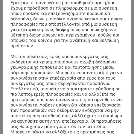
Εμείς και οι συνεργάτες μας αποθηκεύουμε ή/και
έχουμε πρόσβαση σε πληροφορίες σε μια συσκευή,
όπως cookies και επεξεργαζόμαστε προσωπικά
δεδομένα, όπως μοναδικά αναγνωριστικά και τυπικές
πληροφορίες που αποστέλλονται από μια συσκευή
για εξατομικευμένες διαφημίσεις και περιεχόμενο,
μέτρηση διαφημίσεων και περιεχομένου, καθώς και
απόψεις του κοινού για την ανάπτυξη και βελτίωση
προϊόντων.
Με την άδειά σας, εμείς και οι συνεργάτες μας
ενδέχεται να χρησιμοποιήσουμε ακριβή δεδομένα
γεωγραφικής τοποθεσίας και ταυτοποίησης μέσω
σάρωσης συσκευών. Μπορείτε να κάνετε κλικ για να
συναινέσετε στην επεξεργασία από εμάς και τους
συνεργάτες μας όπως περιγράφεται παραπάνω.
Εναλλακτικά, μπορείτε να αποκτήσετε πρόσβαση σε
ΣΥΛΛΥΠΗΤΗΡΙΑ ΜΗΝΥΜΑΤΑ
πιο λεπτομερείς πληροφορίες και να αλλάξετε τις
προτιμήσεις σας πριν συναινέσετε ή να αρνηθείτε να
ΚΗΔΕΙΑ – ΣΑΒΒΑΤΟ 25/7/2026 –
Αλέξανδρος Σέρβος
επί
συναινέσετε. Λάβετε υπόψη ότι κάποια επεξεργασία
των προσωπικών σας δεδομένων ενδέχεται να μην
ΧΑΡΑΛΑΜΠΟΣ ΚΑΥΚΙΑΣ ΕΤΩΝ 57
απαιτεί τη συγκατάθεσή σας, αλλά έχετε το δικαίωμα
να αρνηθείτε αυτήν την επεξεργασία. Οι προτιμήσεις
ΚΗΔΕΙΑ – ΤΡΙΤΗ 4/8/2026 – ΧΡΗΣΤΟΣ Α. ΠΑΛΙΟΥΡΑΣ
ΧΡΙΣΤΙΝΑ
επί
σας θα ισχύουν μόνο για αυτόν τον ιστότοπο.
ΕΤΩΝ 58
Μπορείτε πάντα να αλλάξετε τις προτιμήσεις σας