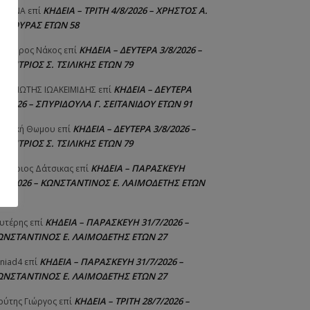
ΚΗΔΕΙΑ – ΤΡΙΤΗ 4/8/2026 – ΧΡΗΣΤΟΣ Α.
ΙΣΤΙΝΑ
επί
ΑΛΙΟΥΡΑΣ ΕΤΩΝ 58
ΚΗΔΕΙΑ – ΔΕΥΤΕΡΑ 3/8/2026 –
εόδωρος Νάκος
επί
ΗΜΗΤΡΙΟΣ Σ. ΤΣΙΛΙΚΗΣ ΕΤΩΝ 79
ΚΗΔΕΙΑ – ΔΕΥΤΕΡΑ
ΝΑΓΙΩΤΗΣ IΩΑΚΕΙΜΙΔΗΣ
επί
8/2026 – ΣΠΥΡΙΔΟΥΛΑ Γ. ΣΕΪΤΑΝΙΔΟΥ ΕΤΩΝ 91
ΚΗΔΕΙΑ – ΔΕΥΤΕΡΑ 3/8/2026 –
γελική Θωμου
επί
ΗΜΗΤΡΙΟΣ Σ. ΤΣΙΛΙΚΗΣ ΕΤΩΝ 79
ΚΗΔΕΙΑ – ΠΑΡΑΣΚΕΥΗ
μήτριος Δάτσικας
επί
1/7/2026 – ΚΩΝΣΤΑΝΤΙΝΟΣ Ε. ΛΑΙΜΟΔΕΤΗΣ ΕΤΩΝ
ΚΗΔΕΙΑ – ΠΑΡΑΣΚΕΥΗ 31/7/2026 –
υτέρης
επί
ΩΝΣΤΑΝΤΙΝΟΣ Ε. ΛΑΙΜΟΔΕΤΗΣ ΕΤΩΝ 27
ΚΗΔΕΙΑ – ΠΑΡΑΣΚΕΥΗ 31/7/2026 –
niad4
επί
ΩΝΣΤΑΝΤΙΝΟΣ Ε. ΛΑΙΜΟΔΕΤΗΣ ΕΤΩΝ 27
ΚΗΔΕΙΑ – ΤΡΙΤΗ 28/7/2026 –
ούτης Γιώργος
επί