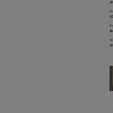
Α
Γκ
Ι
Ελ
Β
Νί
Α