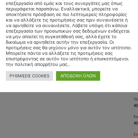
επεξεργασία από εμάς και τους συνεργάτες μας όπως
ΧΡ
περιγράφεται παραπάνω. Εναλλακτικά, μπορείτε να
Π
αποκτήσετε πρόσβαση σε πιο λεπτομερείς πληροφορίες
και να αλλάξετε τις προτιμήσεις σας πριν συναινέσετε ή
Θ
να αρνηθείτε να συναινέσετε. Λάβετε υπόψη ότι κάποια
Δ
επεξεργασία των προσωπικών σας δεδομένων ενδέχεται
να μην απαιτεί τη συγκατάθεσή σας, αλλά έχετε το
ΠΑ
δικαίωμα να αρνηθείτε αυτήν την επεξεργασία. Οι
3/
προτιμήσεις σας θα ισχύουν μόνο για αυτόν τον ιστότοπο.
Μπορείτε πάντα να αλλάξετε τις προτιμήσεις σας
Αγ
επιστρέφοντας σε αυτόν τον ιστότοπο ή επισκεπτόμενοι
Δ
την πολιτική απορρήτου μας..
Δη
ΑΠΟΔΟΧΗ ΟΛΩΝ
ΡΥΘΜΙΣΕΙΣ COOKIES
3
27
Λε
Κ
Ra
Κ
Σι