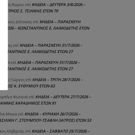
ΚΗΔΕΙΑ – ΔΕΥΤΕΡΑ 3/8/2026 –
γελική Θωμου
επί
ΗΜΗΤΡΙΟΣ Σ. ΤΣΙΛΙΚΗΣ ΕΤΩΝ 79
ΚΗΔΕΙΑ – ΠΑΡΑΣΚΕΥΗ
μήτριος Δάτσικας
επί
1/7/2026 – ΚΩΝΣΤΑΝΤΙΝΟΣ Ε. ΛΑΙΜΟΔΕΤΗΣ ΕΤΩΝ
ΚΗΔΕΙΑ – ΠΑΡΑΣΚΕΥΗ 31/7/2026 –
υτέρης
επί
ΩΝΣΤΑΝΤΙΝΟΣ Ε. ΛΑΙΜΟΔΕΤΗΣ ΕΤΩΝ 27
ΚΗΔΕΙΑ – ΠΑΡΑΣΚΕΥΗ 31/7/2026 –
niad4
επί
ΩΝΣΤΑΝΤΙΝΟΣ Ε. ΛΑΙΜΟΔΕΤΗΣ ΕΤΩΝ 27
ΚΗΔΕΙΑ – ΤΡΙΤΗ 28/7/2026 –
ούτης Γιώργος
επί
ΓΓΕΛΟΣ Κ. ΕΥΘΥΜΙΟΥ ΕΤΩΝ 63
ΚΗΔΕΙΑ – ΔΕΥΤΕΡΑ 27/7/2026 –
ομπλια Φωτεινή
επί
ΩΑΝΝΗΣ ΚΑΡΑΔΗΜΟΣ ΕΤΩΝ 81
ΚΗΔΕΙΑ – ΚΥΡΙΑΚΗ 26/7/2026 –
ένη Μανια
επί
ΑΣΙΛΙΚΗ Γ. ΣΤΟΥΜΠΟΥ-ΤΣΑΒΛΗ (ΙΑΤΡΟΣ) ΕΤΩΝ 53
ΚΗΔΕΙΑ – ΣΑΒΒΑΤΟ 25/7/2026 –
κος Αλιβερτης
επί