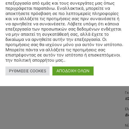
επεξεργασία από εμάς και τους συνεργάτες μας όπως
Αγ
περιγράφεται παραπάνω. Εναλλακτικά, μπορείτε να
Δ
αποκτήσετε πρόσβαση σε πιο λεπτομερείς πληροφορίες
και να αλλάξετε τις προτιμήσεις σας πριν συναινέσετε ή
Δη
να αρνηθείτε να συναινέσετε. Λάβετε υπόψη ότι κάποια
3
επεξεργασία των προσωπικών σας δεδομένων ενδέχεται
27
να μην απαιτεί τη συγκατάθεσή σας, αλλά έχετε το
δικαίωμα να αρνηθείτε αυτήν την επεξεργασία. Οι
Λε
προτιμήσεις σας θα ισχύουν μόνο για αυτόν τον ιστότοπο.
Κ
Μπορείτε πάντα να αλλάξετε τις προτιμήσεις σας
επιστρέφοντας σε αυτόν τον ιστότοπο ή επισκεπτόμενοι
Ra
την πολιτική απορρήτου μας..
Κ
ΑΠΟΔΟΧΗ ΟΛΩΝ
ΡΥΘΜΙΣΕΙΣ COOKIES
Σι
Α
Γκ
Ι
Ελ
Β
Νί