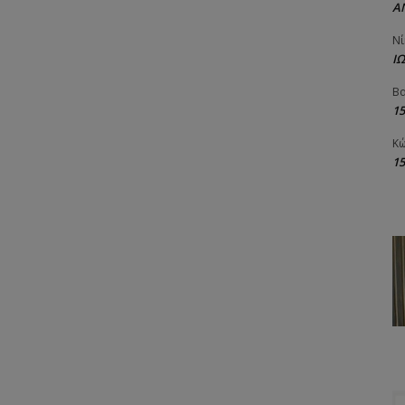
Α
Νί
Ι
Βα
1
Κώ
1