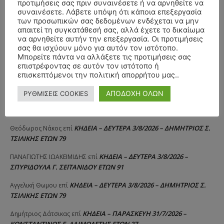
προτιμήσεις σας πριν συναινέσετε ή να αρνηθείτε να
συναινέσετε. Λάβετε υπόψη ότι κάποια επεξεργασία
των προσωπικών σας δεδομένων ενδέχεται να μην
απαιτεί τη συγκατάθεσή σας, αλλά έχετε το δικαίωμα
να αρνηθείτε αυτήν την επεξεργασία. Οι προτιμήσεις
ΣΥΛΛΥΠΗΤΗΡΙΑ ΜΗΝΥΜΑΤΑ
σας θα ισχύουν μόνο για αυτόν τον ιστότοπο.
Μπορείτε πάντα να αλλάξετε τις προτιμήσεις σας
επιστρέφοντας σε αυτόν τον ιστότοπο ή
ΚΗΔΕΙΑ – ΣΑΒΒΑΤΟ 25/7/2026 –
Αλέξανδρος Σέρβος
επί
επισκεπτόμενοι την πολιτική απορρήτου μας..
ΧΑΡΑΛΑΜΠΟΣ ΚΑΥΚΙΑΣ ΕΤΩΝ 57
ΑΠΟΔΟΧΗ ΟΛΩΝ
ΡΥΘΜΙΣΕΙΣ COOKIES
ΚΗΔΕΙΑ – ΤΡΙΤΗ 4/8/2026 – ΧΡΗΣΤΟΣ Α. ΠΑΛΙΟΥΡΑΣ
ΧΡΙΣΤΙΝΑ
επί
ΕΤΩΝ 58
ΚΗΔΕΙΑ – ΔΕΥΤΕΡΑ 3/8/2026 – ΔΗΜΗΤΡΙΟΣ Σ.
Θεόδωρος Νάκος
επί
ΤΣΙΛΙΚΗΣ ΕΤΩΝ 79
ΚΗΔΕΙΑ – ΔΕΥΤΕΡΑ 3/8/2026 –
ΠΑΝΑΓΙΩΤΗΣ IΩΑΚΕΙΜΙΔΗΣ
επί
ΣΠΥΡΙΔΟΥΛΑ Γ. ΣΕΪΤΑΝΙΔΟΥ ΕΤΩΝ 91
ΚΗΔΕΙΑ – ΔΕΥΤΕΡΑ 3/8/2026 – ΔΗΜΗΤΡΙΟΣ Σ.
Αγγελική Θωμου
επί
ΤΣΙΛΙΚΗΣ ΕΤΩΝ 79
ΚΗΔΕΙΑ – ΠΑΡΑΣΚΕΥΗ 31/7/2026 –
Δημήτριος Δάτσικας
επί