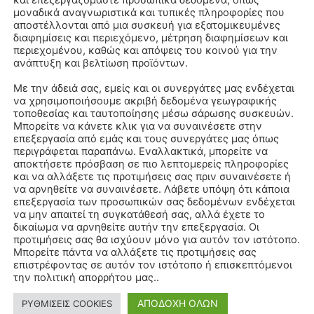
και επεξεργαζόμαστε προσωπικά δεδομένα, όπως
μοναδικά αναγνωριστικά και τυπικές πληροφορίες που
αποστέλλονται από μια συσκευή για εξατομικευμένες
διαφημίσεις και περιεχόμενο, μέτρηση διαφημίσεων και
περιεχομένου, καθώς και απόψεις του κοινού για την
ανάπτυξη και βελτίωση προϊόντων.
Με την άδειά σας, εμείς και οι συνεργάτες μας ενδέχεται
να χρησιμοποιήσουμε ακριβή δεδομένα γεωγραφικής
τοποθεσίας και ταυτοποίησης μέσω σάρωσης συσκευών.
Μπορείτε να κάνετε κλικ για να συναινέσετε στην
επεξεργασία από εμάς και τους συνεργάτες μας όπως
περιγράφεται παραπάνω. Εναλλακτικά, μπορείτε να
αποκτήσετε πρόσβαση σε πιο λεπτομερείς πληροφορίες
και να αλλάξετε τις προτιμήσεις σας πριν συναινέσετε ή
να αρνηθείτε να συναινέσετε. Λάβετε υπόψη ότι κάποια
επεξεργασία των προσωπικών σας δεδομένων ενδέχεται
να μην απαιτεί τη συγκατάθεσή σας, αλλά έχετε το
δικαίωμα να αρνηθείτε αυτήν την επεξεργασία. Οι
προτιμήσεις σας θα ισχύουν μόνο για αυτόν τον ιστότοπο.
Μπορείτε πάντα να αλλάξετε τις προτιμήσεις σας
επιστρέφοντας σε αυτόν τον ιστότοπο ή επισκεπτόμενοι
την πολιτική απορρήτου μας..
ΑΠΟΔΟΧΗ ΟΛΩΝ
ΡΥΘΜΙΣΕΙΣ COOKIES