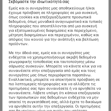
Σεβόμαστε την ιδιωτικότητά σας
Εμείς και οι συνεργάτες μας αποθηκεύουμε ή/και
έχουμε πρόσβαση σε πληροφορίες σε μια συσκευή,
όπως cookies και επεξεργαζόμαστε προσωπικά
δεδομένα, όπως μοναδικά αναγνωριστικά και τυπικές
πληροφορίες που αποστέλλονται από μια συσκευή
για εξατομικευμένες διαφημίσεις και περιεχόμενο,
μέτρηση διαφημίσεων και περιεχομένου, καθώς και
απόψεις του κοινού για την ανάπτυξη και βελτίωση
προϊόντων.
Με την άδειά σας, εμείς και οι συνεργάτες μας
ενδέχεται να χρησιμοποιήσουμε ακριβή δεδομένα
γεωγραφικής τοποθεσίας και ταυτοποίησης μέσω
σάρωσης συσκευών. Μπορείτε να κάνετε κλικ για να
συναινέσετε στην επεξεργασία από εμάς και τους
συνεργάτες μας όπως περιγράφεται παραπάνω.
Εναλλακτικά, μπορείτε να αποκτήσετε πρόσβαση σε
πιο λεπτομερείς πληροφορίες και να αλλάξετε τις
ΣΥΛΛΥΠΗΤΗΡΙΑ ΜΗΝΥΜΑΤΑ
προτιμήσεις σας πριν συναινέσετε ή να αρνηθείτε να
συναινέσετε. Λάβετε υπόψη ότι κάποια επεξεργασία
ΚΗΔΕΙΑ – ΔΕΥΤΕΡΑ 3/8/2026 –
ΠΑΝΑΓΙΩΤΗΣ IΩΑΚΕΙΜΙΔΗΣ
επί
των προσωπικών σας δεδομένων ενδέχεται να μην
ΣΠΥΡΙΔΟΥΛΑ Γ. ΣΕΪΤΑΝΙΔΟΥ ΕΤΩΝ 91
απαιτεί τη συγκατάθεσή σας, αλλά έχετε το δικαίωμα
να αρνηθείτε αυτήν την επεξεργασία. Οι προτιμήσεις
ΚΗΔΕΙΑ – ΔΕΥΤΕΡΑ 3/8/2026 – ΔΗΜΗΤΡΙΟΣ Σ.
σας θα ισχύουν μόνο για αυτόν τον ιστότοπο.
Αγγελική Θωμου
επί