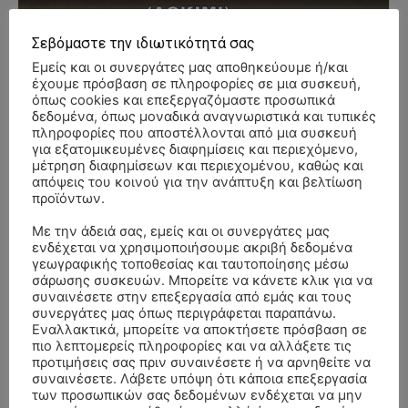
Σεβόμαστε την ιδιωτικότητά σας
- Advertisment -
Εμείς και οι συνεργάτες μας αποθηκεύουμε ή/και
έχουμε πρόσβαση σε πληροφορίες σε μια συσκευή,
όπως cookies και επεξεργαζόμαστε προσωπικά
δεδομένα, όπως μοναδικά αναγνωριστικά και τυπικές
πληροφορίες που αποστέλλονται από μια συσκευή
για εξατομικευμένες διαφημίσεις και περιεχόμενο,
μέτρηση διαφημίσεων και περιεχομένου, καθώς και
απόψεις του κοινού για την ανάπτυξη και βελτίωση
προϊόντων.
Με την άδειά σας, εμείς και οι συνεργάτες μας
ενδέχεται να χρησιμοποιήσουμε ακριβή δεδομένα
γεωγραφικής τοποθεσίας και ταυτοποίησης μέσω
σάρωσης συσκευών. Μπορείτε να κάνετε κλικ για να
συναινέσετε στην επεξεργασία από εμάς και τους
συνεργάτες μας όπως περιγράφεται παραπάνω.
Εναλλακτικά, μπορείτε να αποκτήσετε πρόσβαση σε
πιο λεπτομερείς πληροφορίες και να αλλάξετε τις
προτιμήσεις σας πριν συναινέσετε ή να αρνηθείτε να
συναινέσετε. Λάβετε υπόψη ότι κάποια επεξεργασία
ΣΥΛΛΥΠΗΤΗΡΙΑ ΜΗΝΥΜΑΤΑ
των προσωπικών σας δεδομένων ενδέχεται να μην