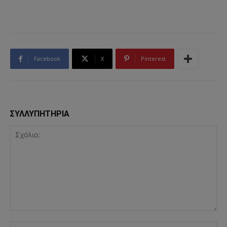
Facebook
X
Pinterest
ΣΥΛΛΥΠΗΤΗΡΙΑ
Σχόλιο:
Όν