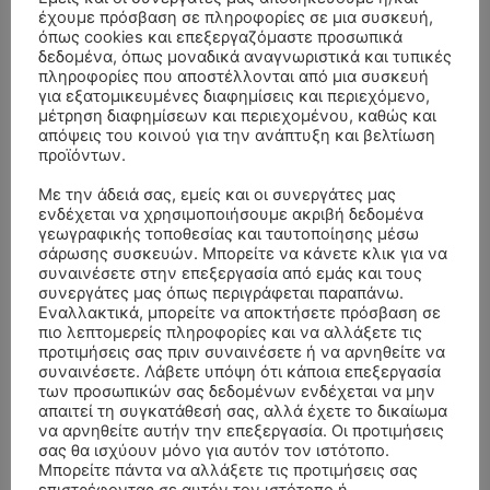
έχουμε πρόσβαση σε πληροφορίες σε μια συσκευή,
όπως cookies και επεξεργαζόμαστε προσωπικά
δεδομένα, όπως μοναδικά αναγνωριστικά και τυπικές
πληροφορίες που αποστέλλονται από μια συσκευή
για εξατομικευμένες διαφημίσεις και περιεχόμενο,
μέτρηση διαφημίσεων και περιεχομένου, καθώς και
απόψεις του κοινού για την ανάπτυξη και βελτίωση
προϊόντων.
Με την άδειά σας, εμείς και οι συνεργάτες μας
ενδέχεται να χρησιμοποιήσουμε ακριβή δεδομένα
γεωγραφικής τοποθεσίας και ταυτοποίησης μέσω
σάρωσης συσκευών. Μπορείτε να κάνετε κλικ για να
συναινέσετε στην επεξεργασία από εμάς και τους
συνεργάτες μας όπως περιγράφεται παραπάνω.
ΣΥΛΛΥΠΗΤΗΡΙΑ ΜΗΝΥΜΑΤΑ
Εναλλακτικά, μπορείτε να αποκτήσετε πρόσβαση σε
πιο λεπτομερείς πληροφορίες και να αλλάξετε τις
προτιμήσεις σας πριν συναινέσετε ή να αρνηθείτε να
ΚΗΔΕΙΑ – ΣΑΒΒΑΤΟ 25/7/2026 –
Αλέξανδρος Σέρβος
επί
συναινέσετε. Λάβετε υπόψη ότι κάποια επεξεργασία
ΧΑΡΑΛΑΜΠΟΣ ΚΑΥΚΙΑΣ ΕΤΩΝ 57
των προσωπικών σας δεδομένων ενδέχεται να μην
απαιτεί τη συγκατάθεσή σας, αλλά έχετε το δικαίωμα
ΚΗΔΕΙΑ – ΤΡΙΤΗ 4/8/2026 – ΧΡΗΣΤΟΣ Α. ΠΑΛΙΟΥΡΑΣ
ΧΡΙΣΤΙΝΑ
επί
να αρνηθείτε αυτήν την επεξεργασία. Οι προτιμήσεις
ΕΤΩΝ 58
σας θα ισχύουν μόνο για αυτόν τον ιστότοπο.
Μπορείτε πάντα να αλλάξετε τις προτιμήσεις σας
ΚΗΔΕΙΑ – ΔΕΥΤΕΡΑ 3/8/2026 – ΔΗΜΗΤΡΙΟΣ Σ.
Θεόδωρος Νάκος
επί
επιστρέφοντας σε αυτόν τον ιστότοπο ή