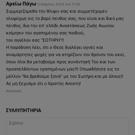
Αρείω Πάγω
3 Απριλίου, 2024 στο 17:30
Συμμεριζομεθα την θλιψιν σας και συμμετέχομεν
ολοψύχως εις το βαρύ πενθος σας, που είναι και δικό μας
πένθος, δια την επ’ ελπίδι Αναστάσεως Ζωής Αιωνίου
κοίμησιν του αγαπημένου σας παιδιού,
του αγγέλου σας “ΣΩΤΗΡΗ”!!
Η παράδοση λέει, ότι ο Θεός διαλέγει αγνές και
αναμάρτητες ψυχές για να στηρίζουν τον θρόνον του εκεί,
όπου όλοι θα μεταβούμε προς συνάντησή Του και των
προαπελθόντων ηγαπημένων μας!!! Οπωσδήποτε εις το
μέλλον “θα βρεθούμε ξανά” με τον Σωτήρη και με όλους!!
Ας μη ξεχνάμε ότι ο Χριστός Ανεστη!
Απάντηση
ΣΥΛΛΥΠΗΤΗΡΙΑ