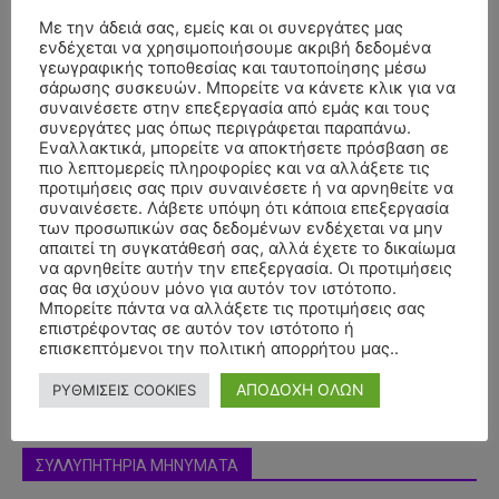
Με την άδειά σας, εμείς και οι συνεργάτες μας
ενδέχεται να χρησιμοποιήσουμε ακριβή δεδομένα
- Advertisment -
γεωγραφικής τοποθεσίας και ταυτοποίησης μέσω
σάρωσης συσκευών. Μπορείτε να κάνετε κλικ για να
συναινέσετε στην επεξεργασία από εμάς και τους
συνεργάτες μας όπως περιγράφεται παραπάνω.
Εναλλακτικά, μπορείτε να αποκτήσετε πρόσβαση σε
πιο λεπτομερείς πληροφορίες και να αλλάξετε τις
προτιμήσεις σας πριν συναινέσετε ή να αρνηθείτε να
συναινέσετε. Λάβετε υπόψη ότι κάποια επεξεργασία
των προσωπικών σας δεδομένων ενδέχεται να μην
απαιτεί τη συγκατάθεσή σας, αλλά έχετε το δικαίωμα
να αρνηθείτε αυτήν την επεξεργασία. Οι προτιμήσεις
σας θα ισχύουν μόνο για αυτόν τον ιστότοπο.
Μπορείτε πάντα να αλλάξετε τις προτιμήσεις σας
επιστρέφοντας σε αυτόν τον ιστότοπο ή
επισκεπτόμενοι την πολιτική απορρήτου μας..
ΑΠΟΔΟΧΗ ΟΛΩΝ
ΡΥΘΜΙΣΕΙΣ COOKIES
ΣΥΛΛΥΠΗΤΗΡΙΑ ΜΗΝΥΜΑΤΑ