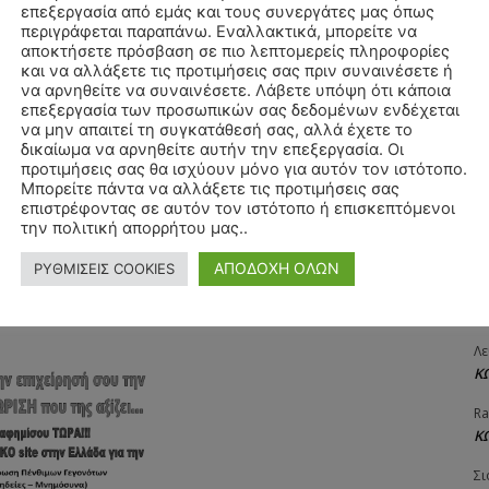
επεξεργασία από εμάς και τους συνεργάτες μας όπως
ΧΡ
περιγράφεται παραπάνω. Εναλλακτικά, μπορείτε να
Όνομα:*
Π
αποκτήσετε πρόσβαση σε πιο λεπτομερείς πληροφορίες
και να αλλάξετε τις προτιμήσεις σας πριν συναινέσετε ή
Θ
να αρνηθείτε να συναινέσετε. Λάβετε υπόψη ότι κάποια
Email:*
Δ
επεξεργασία των προσωπικών σας δεδομένων ενδέχεται
να μην απαιτεί τη συγκατάθεσή σας, αλλά έχετε το
ΠΑ
δικαίωμα να αρνηθείτε αυτήν την επεξεργασία. Οι
Ιστοσελί
3/
προτιμήσεις σας θα ισχύουν μόνο για αυτόν τον ιστότοπο.
Μπορείτε πάντα να αλλάξετε τις προτιμήσεις σας
Αγ
επιστρέφοντας σε αυτόν τον ιστότοπο ή επισκεπτόμενοι
αχυδρομείο και τον ιστότοπό μου σε αυτό το πρόγραμμα
Δ
την πολιτική απορρήτου μας..
λιάσω.
Δη
ΑΠΟΔΟΧΗ ΟΛΩΝ
ΡΥΘΜΙΣΕΙΣ COOKIES
3
27
Λε
Κ
Ra
Κ
Σι