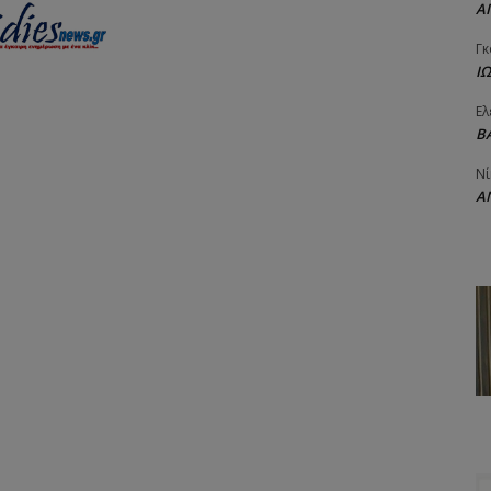
Α
Γκ
Ι
Ελ
Β
Νί
Α