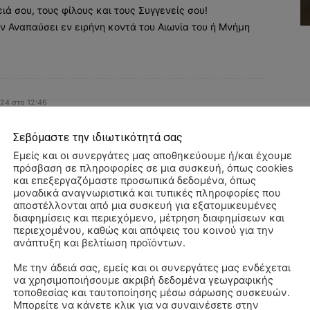
ιά σου, τους φίλους και τους Συγγενείς σου!
ν Αναπαύσει εν ειρήνη κοντά του Αιωνία του ή Μνήμη
024 στο 12:46
Σεβόμαστε την ιδιωτικότητά σας
Εμείς και οι συνεργάτες μας αποθηκεύουμε ή/και έχουμε
πρόσβαση σε πληροφορίες σε μια συσκευή, όπως cookies
και επεξεργαζόμαστε προσωπικά δεδομένα, όπως
μοναδικά αναγνωριστικά και τυπικές πληροφορίες που
αποστέλλονται από μια συσκευή για εξατομικευμένες
διαφημίσεις και περιεχόμενο, μέτρηση διαφημίσεων και
περιεχομένου, καθώς και απόψεις του κοινού για την
ανάπτυξη και βελτίωση προϊόντων.
Με την άδειά σας, εμείς και οι συνεργάτες μας ενδέχεται
να χρησιμοποιήσουμε ακριβή δεδομένα γεωγραφικής
Αλ
τοποθεσίας και ταυτοποίησης μέσω σάρωσης συσκευών.
–
Μπορείτε να κάνετε κλικ για να συναινέσετε στην