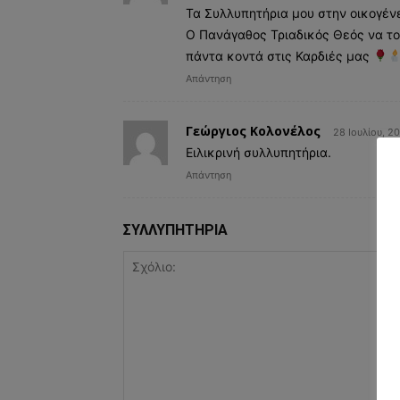
Τα Συλλυπητήρια μου στην οικογένε
Ο Πανάγαθος Τριαδικός Θεός να το
πάντα κοντά στις Καρδιές μας
Απάντηση
Γεώργιος Κολονέλος
28 Ιουλίου, 2
Ειλικρινή συλλυπητήρια.
Απάντηση
ΣΥΛΛΥΠΗΤΗΡΙΑ