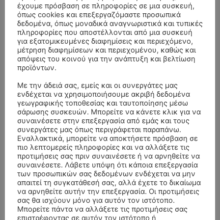
έχουμε πρόσβαση σε πληροφορίες σε μια συσκευή,
όπως cookies και επεξεργαζόμαστε προσωπικά
δεδομένα, όπως μοναδικά αναγνωριστικά και τυπικές
πληροφορίες που αποστέλλονται από μια συσκευή
για εξατομικευμένες διαφημίσεις και περιεχόμενο,
μέτρηση διαφημίσεων και περιεχομένου, καθώς και
απόψεις του κοινού για την ανάπτυξη και βελτίωση
προϊόντων.
Με την άδειά σας, εμείς και οι συνεργάτες μας
ενδέχεται να χρησιμοποιήσουμε ακριβή δεδομένα
γεωγραφικής τοποθεσίας και ταυτοποίησης μέσω
σάρωσης συσκευών. Μπορείτε να κάνετε κλικ για να
συναινέσετε στην επεξεργασία από εμάς και τους
συνεργάτες μας όπως περιγράφεται παραπάνω.
ΣΥΛΛΥΠΗΤΗΡΙΑ ΜΗΝΥΜΑΤΑ
Εναλλακτικά, μπορείτε να αποκτήσετε πρόσβαση σε
πιο λεπτομερείς πληροφορίες και να αλλάξετε τις
προτιμήσεις σας πριν συναινέσετε ή να αρνηθείτε να
ΚΗΔΕΙΑ – ΣΑΒΒΑΤΟ 25/7/2026 –
Αλέξανδρος Σέρβος
επί
συναινέσετε. Λάβετε υπόψη ότι κάποια επεξεργασία
ΧΑΡΑΛΑΜΠΟΣ ΚΑΥΚΙΑΣ ΕΤΩΝ 57
των προσωπικών σας δεδομένων ενδέχεται να μην
απαιτεί τη συγκατάθεσή σας, αλλά έχετε το δικαίωμα
ΚΗΔΕΙΑ – ΤΡΙΤΗ 4/8/2026 – ΧΡΗΣΤΟΣ Α. ΠΑΛΙΟΥΡΑΣ
ΧΡΙΣΤΙΝΑ
επί
να αρνηθείτε αυτήν την επεξεργασία. Οι προτιμήσεις
ΕΤΩΝ 58
σας θα ισχύουν μόνο για αυτόν τον ιστότοπο.
Μπορείτε πάντα να αλλάξετε τις προτιμήσεις σας
ΚΗΔΕΙΑ – ΔΕΥΤΕΡΑ 3/8/2026 – ΔΗΜΗΤΡΙΟΣ Σ.
Θεόδωρος Νάκος
επί
επιστρέφοντας σε αυτόν τον ιστότοπο ή