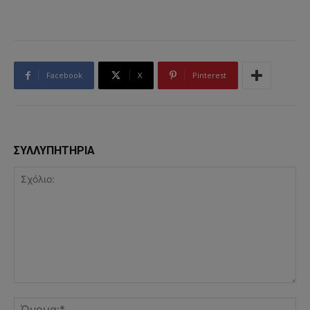
Facebook
X
Pinterest
ΣΥΛΛΥΠΗΤΗΡΙΑ
Σχόλιο:
Όν