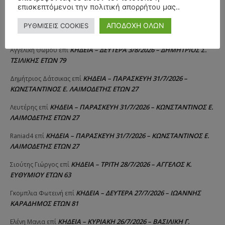
ΤΣΙΛΙΚΗΣ ΕΤΩΝ 79
επισκεπτόμενοι την πολιτική απορρήτου μας..
ΚΗΔΕΙΑ – ΔΕΥΤΕΡΑ 3/8/2026 –
ΠΑΝΑΓΙΩΤΗΣ IΩΑΚΕΙΜΙΔΗΣ
επί
ΑΠΟΔΟΧΗ ΟΛΩΝ
ΡΥΘΜΙΣΕΙΣ COOKIES
ΣΠΥΡΙΔΟΥΛΑ Γ. ΣΕΪΤΑΝΙΔΟΥ ΕΤΩΝ 91
ΚΗΔΕΙΑ – ΔΕΥΤΕΡΑ 3/8/2026 – ΔΗΜΗΤΡΙΟΣ Σ.
Αγγελική Θωμου
επί
ΤΣΙΛΙΚΗΣ ΕΤΩΝ 79
ΚΗΔΕΙΑ – ΠΑΡΑΣΚΕΥΗ 31/7/2026 –
Δημήτριος Δάτσικας
επί
ΚΩΝΣΤΑΝΤΙΝΟΣ Ε. ΛΑΙΜΟΔΕΤΗΣ ΕΤΩΝ 27
ΚΗΔΕΙΑ – ΠΑΡΑΣΚΕΥΗ 31/7/2026 – ΚΩΝΣΤΑΝΤΙΝΟΣ Ε.
Λευτέρης
επί
ΛΑΙΜΟΔΕΤΗΣ ΕΤΩΝ 27
ΚΗΔΕΙΑ – ΠΑΡΑΣΚΕΥΗ 31/7/2026 – ΚΩΝΣΤΑΝΤΙΝΟΣ Ε.
Raniad4
επί
ΛΑΙΜΟΔΕΤΗΣ ΕΤΩΝ 27
ΚΗΔΕΙΑ – ΤΡΙΤΗ 28/7/2026 – ΑΓΓΕΛΟΣ Κ.
Σιούτης Γιώργος
επί
ΕΥΘΥΜΙΟΥ ΕΤΩΝ 63
ΚΗΔΕΙΑ – ΔΕΥΤΕΡΑ 27/7/2026 – ΙΩΑΝΝΗΣ
Γκομπλια Φωτεινή
επί
ΚΑΡΑΔΗΜΟΣ ΕΤΩΝ 81
ΚΗΔΕΙΑ – ΚΥΡΙΑΚΗ 26/7/2026 – ΒΑΣΙΛΙΚΗ Γ.
Ελένη Μανια
επί