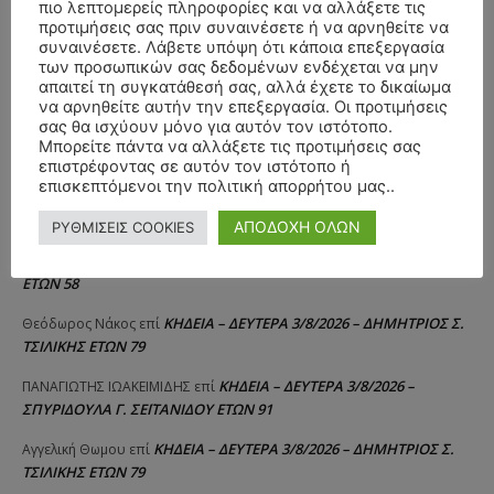
πιο λεπτομερείς πληροφορίες και να αλλάξετε τις
προτιμήσεις σας πριν συναινέσετε ή να αρνηθείτε να
συναινέσετε. Λάβετε υπόψη ότι κάποια επεξεργασία
των προσωπικών σας δεδομένων ενδέχεται να μην
απαιτεί τη συγκατάθεσή σας, αλλά έχετε το δικαίωμα
να αρνηθείτε αυτήν την επεξεργασία. Οι προτιμήσεις
σας θα ισχύουν μόνο για αυτόν τον ιστότοπο.
ΣΥΛΛΥΠΗΤΗΡΙΑ ΜΗΝΥΜΑΤΑ
Μπορείτε πάντα να αλλάξετε τις προτιμήσεις σας
επιστρέφοντας σε αυτόν τον ιστότοπο ή
επισκεπτόμενοι την πολιτική απορρήτου μας..
ΚΗΔΕΙΑ – ΣΑΒΒΑΤΟ 25/7/2026 –
Αλέξανδρος Σέρβος
επί
ΧΑΡΑΛΑΜΠΟΣ ΚΑΥΚΙΑΣ ΕΤΩΝ 57
ΑΠΟΔΟΧΗ ΟΛΩΝ
ΡΥΘΜΙΣΕΙΣ COOKIES
ΚΗΔΕΙΑ – ΤΡΙΤΗ 4/8/2026 – ΧΡΗΣΤΟΣ Α. ΠΑΛΙΟΥΡΑΣ
ΧΡΙΣΤΙΝΑ
επί
ΕΤΩΝ 58
ΚΗΔΕΙΑ – ΔΕΥΤΕΡΑ 3/8/2026 – ΔΗΜΗΤΡΙΟΣ Σ.
Θεόδωρος Νάκος
επί
ΤΣΙΛΙΚΗΣ ΕΤΩΝ 79
ΚΗΔΕΙΑ – ΔΕΥΤΕΡΑ 3/8/2026 –
ΠΑΝΑΓΙΩΤΗΣ IΩΑΚΕΙΜΙΔΗΣ
επί
ΣΠΥΡΙΔΟΥΛΑ Γ. ΣΕΪΤΑΝΙΔΟΥ ΕΤΩΝ 91
ΚΗΔΕΙΑ – ΔΕΥΤΕΡΑ 3/8/2026 – ΔΗΜΗΤΡΙΟΣ Σ.
Αγγελική Θωμου
επί
ΤΣΙΛΙΚΗΣ ΕΤΩΝ 79