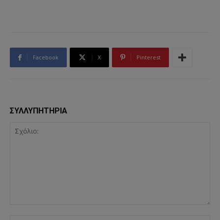
Facebook
X
Pinterest
ΣΥΛΛΥΠΗΤΗΡΙΑ
Σχόλιο:
Όν