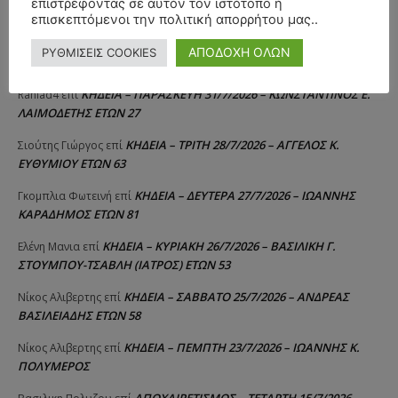
επιστρέφοντας σε αυτόν τον ιστότοπο ή
ΚΩΝΣΤΑΝΤΙΝΟΣ Ε. ΛΑΙΜΟΔΕΤΗΣ ΕΤΩΝ 27
επισκεπτόμενοι την πολιτική απορρήτου μας..
ΚΗΔΕΙΑ – ΠΑΡΑΣΚΕΥΗ 31/7/2026 – ΚΩΝΣΤΑΝΤΙΝΟΣ Ε.
Λευτέρης
επί
ΑΠΟΔΟΧΗ ΟΛΩΝ
ΡΥΘΜΙΣΕΙΣ COOKIES
ΛΑΙΜΟΔΕΤΗΣ ΕΤΩΝ 27
ΚΗΔΕΙΑ – ΠΑΡΑΣΚΕΥΗ 31/7/2026 – ΚΩΝΣΤΑΝΤΙΝΟΣ Ε.
Raniad4
επί
ΛΑΙΜΟΔΕΤΗΣ ΕΤΩΝ 27
ΚΗΔΕΙΑ – ΤΡΙΤΗ 28/7/2026 – ΑΓΓΕΛΟΣ Κ.
Σιούτης Γιώργος
επί
ΕΥΘΥΜΙΟΥ ΕΤΩΝ 63
ΚΗΔΕΙΑ – ΔΕΥΤΕΡΑ 27/7/2026 – ΙΩΑΝΝΗΣ
Γκομπλια Φωτεινή
επί
ΚΑΡΑΔΗΜΟΣ ΕΤΩΝ 81
ΚΗΔΕΙΑ – ΚΥΡΙΑΚΗ 26/7/2026 – ΒΑΣΙΛΙΚΗ Γ.
Ελένη Μανια
επί
ΣΤΟΥΜΠΟΥ-ΤΣΑΒΛΗ (ΙΑΤΡΟΣ) ΕΤΩΝ 53
ΚΗΔΕΙΑ – ΣΑΒΒΑΤΟ 25/7/2026 – ΑΝΔΡΕΑΣ
Νίκος Αλιβερτης
επί
ΒΑΣΙΛΕΙΑΔΗΣ ΕΤΩΝ 58
ΚΗΔΕΙΑ – ΠΕΜΠΤΗ 23/7/2026 – ΙΩΑΝΝΗΣ Κ.
Νίκος Αλιβερτης
επί
ΠΟΛΥΜΕΡΟΣ