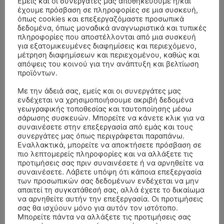
Εμείς και οι συνεργάτες μας αποθηκεύουμε ή/και
έχουμε πρόσβαση σε πληροφορίες σε μια συσκευή,
όπως cookies και επεξεργαζόμαστε προσωπικά
δεδομένα, όπως μοναδικά αναγνωριστικά και τυπικές
πληροφορίες που αποστέλλονται από μια συσκευή
για εξατομικευμένες διαφημίσεις και περιεχόμενο,
μέτρηση διαφημίσεων και περιεχομένου, καθώς και
απόψεις του κοινού για την ανάπτυξη και βελτίωση
προϊόντων.
Με την άδειά σας, εμείς και οι συνεργάτες μας
ενδέχεται να χρησιμοποιήσουμε ακριβή δεδομένα
γεωγραφικής τοποθεσίας και ταυτοποίησης μέσω
σάρωσης συσκευών. Μπορείτε να κάνετε κλικ για να
συναινέσετε στην επεξεργασία από εμάς και τους
συνεργάτες μας όπως περιγράφεται παραπάνω.
ΣΥΛΛΥΠΗΤΗΡΙΑ ΜΗΝΥΜΑΤΑ
Εναλλακτικά, μπορείτε να αποκτήσετε πρόσβαση σε
πιο λεπτομερείς πληροφορίες και να αλλάξετε τις
προτιμήσεις σας πριν συναινέσετε ή να αρνηθείτε να
ΚΗΔΕΙΑ – ΔΕΥΤΕΡΑ 3/8/2026 –
ΠΑΝΑΓΙΩΤΗΣ IΩΑΚΕΙΜΙΔΗΣ
επί
συναινέσετε. Λάβετε υπόψη ότι κάποια επεξεργασία
ΣΠΥΡΙΔΟΥΛΑ Γ. ΣΕΪΤΑΝΙΔΟΥ ΕΤΩΝ 91
των προσωπικών σας δεδομένων ενδέχεται να μην
απαιτεί τη συγκατάθεσή σας, αλλά έχετε το δικαίωμα
ΚΗΔΕΙΑ – ΔΕΥΤΕΡΑ 3/8/2026 – ΔΗΜΗΤΡΙΟΣ Σ.
Αγγελική Θωμου
επί
να αρνηθείτε αυτήν την επεξεργασία. Οι προτιμήσεις
ΤΣΙΛΙΚΗΣ ΕΤΩΝ 79
σας θα ισχύουν μόνο για αυτόν τον ιστότοπο.
Μπορείτε πάντα να αλλάξετε τις προτιμήσεις σας
ΚΗΔΕΙΑ – ΠΑΡΑΣΚΕΥΗ 31/7/2026 –
Δημήτριος Δάτσικας
επί