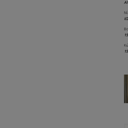
Α
Νί
Ι
Βα
1
Κώ
1