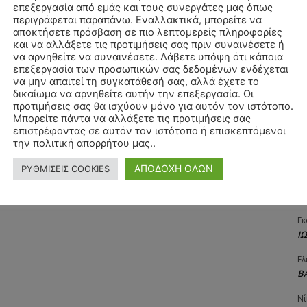
επεξεργασία από εμάς και τους συνεργάτες μας όπως
Αγ
περιγράφεται παραπάνω. Εναλλακτικά, μπορείτε να
Δ
αποκτήσετε πρόσβαση σε πιο λεπτομερείς πληροφορίες
και να αλλάξετε τις προτιμήσεις σας πριν συναινέσετε ή
Δη
να αρνηθείτε να συναινέσετε. Λάβετε υπόψη ότι κάποια
3
επεξεργασία των προσωπικών σας δεδομένων ενδέχεται
27
να μην απαιτεί τη συγκατάθεσή σας, αλλά έχετε το
δικαίωμα να αρνηθείτε αυτήν την επεξεργασία. Οι
Λε
προτιμήσεις σας θα ισχύουν μόνο για αυτόν τον ιστότοπο.
Κ
Μπορείτε πάντα να αλλάξετε τις προτιμήσεις σας
επιστρέφοντας σε αυτόν τον ιστότοπο ή επισκεπτόμενοι
Ra
την πολιτική απορρήτου μας..
Κ
ΑΠΟΔΟΧΗ ΟΛΩΝ
ΡΥΘΜΙΣΕΙΣ COOKIES
Σι
Α
Γκ
Ι
Ελ
Β
Νί