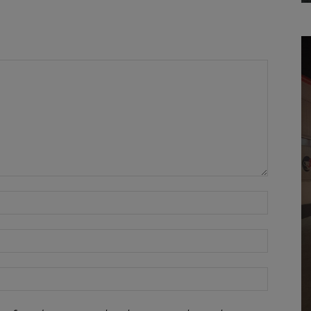
Όνομα:*
Email:*
Ιστοσελί