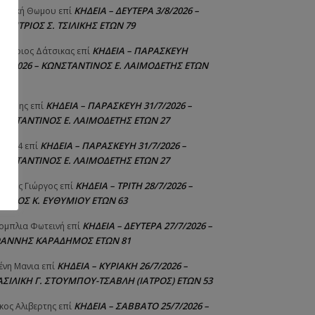
ΚΗΔΕΙΑ – ΔΕΥΤΕΡΑ 3/8/2026 –
γελική Θωμου
επί
ΗΜΗΤΡΙΟΣ Σ. ΤΣΙΛΙΚΗΣ ΕΤΩΝ 79
ΚΗΔΕΙΑ – ΠΑΡΑΣΚΕΥΗ
μήτριος Δάτσικας
επί
1/7/2026 – ΚΩΝΣΤΑΝΤΙΝΟΣ Ε. ΛΑΙΜΟΔΕΤΗΣ ΕΤΩΝ
ΚΗΔΕΙΑ – ΠΑΡΑΣΚΕΥΗ 31/7/2026 –
υτέρης
επί
ΩΝΣΤΑΝΤΙΝΟΣ Ε. ΛΑΙΜΟΔΕΤΗΣ ΕΤΩΝ 27
ΚΗΔΕΙΑ – ΠΑΡΑΣΚΕΥΗ 31/7/2026 –
niad4
επί
ΩΝΣΤΑΝΤΙΝΟΣ Ε. ΛΑΙΜΟΔΕΤΗΣ ΕΤΩΝ 27
ΚΗΔΕΙΑ – ΤΡΙΤΗ 28/7/2026 –
ούτης Γιώργος
επί
ΓΓΕΛΟΣ Κ. ΕΥΘΥΜΙΟΥ ΕΤΩΝ 63
ΚΗΔΕΙΑ – ΔΕΥΤΕΡΑ 27/7/2026 –
ομπλια Φωτεινή
επί
ΩΑΝΝΗΣ ΚΑΡΑΔΗΜΟΣ ΕΤΩΝ 81
ΚΗΔΕΙΑ – ΚΥΡΙΑΚΗ 26/7/2026 –
ένη Μανια
επί
ΑΣΙΛΙΚΗ Γ. ΣΤΟΥΜΠΟΥ-ΤΣΑΒΛΗ (ΙΑΤΡΟΣ) ΕΤΩΝ 53
ΚΗΔΕΙΑ – ΣΑΒΒΑΤΟ 25/7/2026 –
κος Αλιβερτης
επί