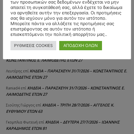
των προσωπικών σας δεδομένων ενδέχεται να μην
ΣΥΛΛΥΠΗΤΗΡΙΑ ΜΗΝΥΜΑΤΑ
απαιτεί τη συγκατάθεσή σας, αλλά έχετε το δικαίωμα
να αρνηθείτε αυτήν την επεξεργασία. Οι προτιμήσεις
σας θα ισχύουν μόνο για αυτόν τον ιστότοπο.
ΚΗΔΕΙΑ – ΔΕΥΤΕΡΑ 3/8/2026 –
ΠΑΝΑΓΙΩΤΗΣ IΩΑΚΕΙΜΙΔΗΣ
επί
Μπορείτε πάντα να αλλάξετε τις προτιμήσεις σας
ΣΠΥΡΙΔΟΥΛΑ Γ. ΣΕΪΤΑΝΙΔΟΥ ΕΤΩΝ 91
επιστρέφοντας σε αυτόν τον ιστότοπο ή
επισκεπτόμενοι την πολιτική απορρήτου μας..
ΚΗΔΕΙΑ – ΔΕΥΤΕΡΑ 3/8/2026 – ΔΗΜΗΤΡΙΟΣ Σ.
Αγγελική Θωμου
επί
ΤΣΙΛΙΚΗΣ ΕΤΩΝ 79
ΑΠΟΔΟΧΗ ΟΛΩΝ
ΡΥΘΜΙΣΕΙΣ COOKIES
ΚΗΔΕΙΑ – ΠΑΡΑΣΚΕΥΗ 31/7/2026 –
Δημήτριος Δάτσικας
επί
ΚΩΝΣΤΑΝΤΙΝΟΣ Ε. ΛΑΙΜΟΔΕΤΗΣ ΕΤΩΝ 27
ΚΗΔΕΙΑ – ΠΑΡΑΣΚΕΥΗ 31/7/2026 – ΚΩΝΣΤΑΝΤΙΝΟΣ Ε.
Λευτέρης
επί
ΛΑΙΜΟΔΕΤΗΣ ΕΤΩΝ 27
ΚΗΔΕΙΑ – ΠΑΡΑΣΚΕΥΗ 31/7/2026 – ΚΩΝΣΤΑΝΤΙΝΟΣ Ε.
Raniad4
επί
ΛΑΙΜΟΔΕΤΗΣ ΕΤΩΝ 27
ΚΗΔΕΙΑ – ΤΡΙΤΗ 28/7/2026 – ΑΓΓΕΛΟΣ Κ.
Σιούτης Γιώργος
επί
ΕΥΘΥΜΙΟΥ ΕΤΩΝ 63
ΚΗΔΕΙΑ – ΔΕΥΤΕΡΑ 27/7/2026 – ΙΩΑΝΝΗΣ
Γκομπλια Φωτεινή
επί
ΚΑΡΑΔΗΜΟΣ ΕΤΩΝ 81