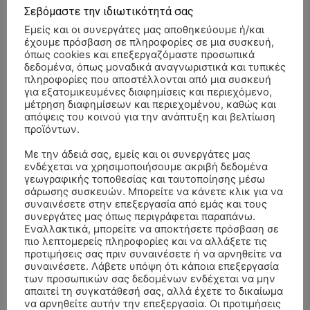
- Advertisment -
Σεβόμαστε την ιδιωτικότητά σας
Εμείς και οι συνεργάτες μας αποθηκεύουμε ή/και
έχουμε πρόσβαση σε πληροφορίες σε μια συσκευή,
όπως cookies και επεξεργαζόμαστε προσωπικά
δεδομένα, όπως μοναδικά αναγνωριστικά και τυπικές
πληροφορίες που αποστέλλονται από μια συσκευή
για εξατομικευμένες διαφημίσεις και περιεχόμενο,
μέτρηση διαφημίσεων και περιεχομένου, καθώς και
απόψεις του κοινού για την ανάπτυξη και βελτίωση
προϊόντων.
Με την άδειά σας, εμείς και οι συνεργάτες μας
ενδέχεται να χρησιμοποιήσουμε ακριβή δεδομένα
γεωγραφικής τοποθεσίας και ταυτοποίησης μέσω
σάρωσης συσκευών. Μπορείτε να κάνετε κλικ για να
συναινέσετε στην επεξεργασία από εμάς και τους
συνεργάτες μας όπως περιγράφεται παραπάνω.
Εναλλακτικά, μπορείτε να αποκτήσετε πρόσβαση σε
πιο λεπτομερείς πληροφορίες και να αλλάξετε τις
ΣΥΛΛΥΠΗΤΗΡΙΑ ΜΗΝΥΜΑΤΑ
προτιμήσεις σας πριν συναινέσετε ή να αρνηθείτε να
συναινέσετε. Λάβετε υπόψη ότι κάποια επεξεργασία
των προσωπικών σας δεδομένων ενδέχεται να μην
ΚΗΔΕΙΑ – ΣΑΒΒΑΤΟ 25/7/2026 –
Αλέξανδρος Σέρβος
επί
απαιτεί τη συγκατάθεσή σας, αλλά έχετε το δικαίωμα
ΧΑΡΑΛΑΜΠΟΣ ΚΑΥΚΙΑΣ ΕΤΩΝ 57
να αρνηθείτε αυτήν την επεξεργασία. Οι προτιμήσεις