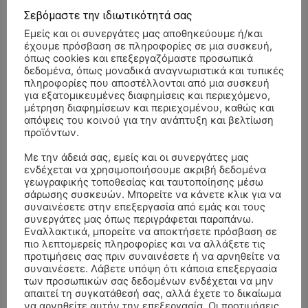
- Advertisment -
Σεβόμαστε την ιδιωτικότητά σας
Εμείς και οι συνεργάτες μας αποθηκεύουμε ή/και
έχουμε πρόσβαση σε πληροφορίες σε μια συσκευή,
όπως cookies και επεξεργαζόμαστε προσωπικά
δεδομένα, όπως μοναδικά αναγνωριστικά και τυπικές
πληροφορίες που αποστέλλονται από μια συσκευή
για εξατομικευμένες διαφημίσεις και περιεχόμενο,
μέτρηση διαφημίσεων και περιεχομένου, καθώς και
απόψεις του κοινού για την ανάπτυξη και βελτίωση
προϊόντων.
Με την άδειά σας, εμείς και οι συνεργάτες μας
ενδέχεται να χρησιμοποιήσουμε ακριβή δεδομένα
γεωγραφικής τοποθεσίας και ταυτοποίησης μέσω
σάρωσης συσκευών. Μπορείτε να κάνετε κλικ για να
συναινέσετε στην επεξεργασία από εμάς και τους
συνεργάτες μας όπως περιγράφεται παραπάνω.
Εναλλακτικά, μπορείτε να αποκτήσετε πρόσβαση σε
πιο λεπτομερείς πληροφορίες και να αλλάξετε τις
ΣΥΛΛΥΠΗΤΗΡΙΑ ΜΗΝΥΜΑΤΑ
προτιμήσεις σας πριν συναινέσετε ή να αρνηθείτε να
συναινέσετε. Λάβετε υπόψη ότι κάποια επεξεργασία
των προσωπικών σας δεδομένων ενδέχεται να μην
ΚΗΔΕΙΑ – ΔΕΥΤΕΡΑ 3/8/2026 –
ΠΑΝΑΓΙΩΤΗΣ IΩΑΚΕΙΜΙΔΗΣ
επί
απαιτεί τη συγκατάθεσή σας, αλλά έχετε το δικαίωμα
ΣΠΥΡΙΔΟΥΛΑ Γ. ΣΕΪΤΑΝΙΔΟΥ ΕΤΩΝ 91
να αρνηθείτε αυτήν την επεξεργασία. Οι προτιμήσεις